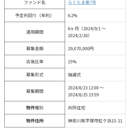
ファンド名
らくたま第7号
予定利回り（年利）
6.2%
6ヶ月（2024/9/1 ～
運用期間
2024/2/26）
募集金額
29,070,000円
劣後比率
15%
募集形式
抽選式
2024/8/23 12:00 ～
募集期間
2024/8/25 23:59
物件
種別
共同住宅
物件住所
神奈川県平塚市虹ケ浜15-21