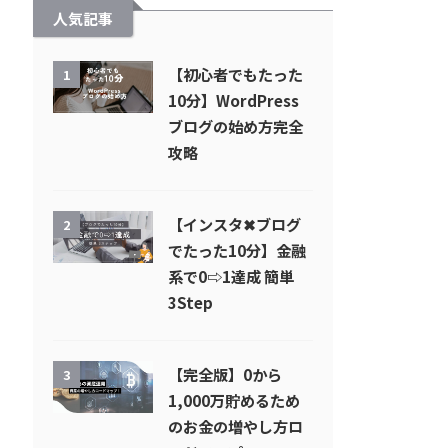
人気記事
【初心者でもたった
1
10分】WordPress
ブログの始め方完全
攻略
【インスタ✖︎ブログ
2
でたった10分】金融
系で0⇨1達成 簡単
3Step
【完全版】0から
3
1,000万貯めるため
のお金の増やし方ロ