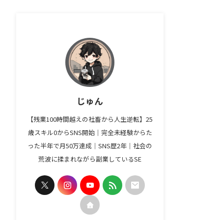
じゅん
【残業100時間越えの社畜から人生逆転】25
歳スキル0からSNS開始｜完全未経験からた
った半年で月50万達成｜SNS歴2年｜社会の
荒波に揉まれながら副業しているSE