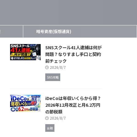
報
暗号資産(仮想通貨)
SNSスクール41人逮捕は何が
問題？なりすまし手口と契約
前チェック
2026/8/7
SNS攻略
iDeCoは年収いくらから得？
2026年12月改正と月6.2万円
の節税額
2026/8/7
金融