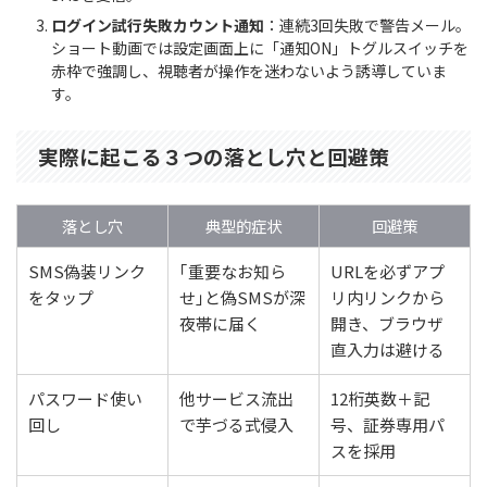
ログイン試行失敗カウント通知
：連続3回失敗で警告メール。
ショート動画では設定画面上に「通知ON」トグルスイッチを
赤枠で強調し、視聴者が操作を迷わないよう誘導していま
す。
実際に起こる３つの落とし穴と回避策
落とし穴
典型的症状
回避策
SMS偽装リンク
｢重要なお知ら
URLを必ずアプ
をタップ
せ｣と偽SMSが深
リ内リンクから
夜帯に届く
開き、ブラウザ
直入力は避ける
パスワード使い
他サービス流出
12桁英数＋記
回し
で芋づる式侵入
号、証券専用パ
スを採用