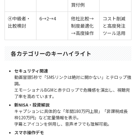
買付例
④中級者・
6→2→4
他社比較→
コスト削減
比較検討
制度最適化
と高度発注
→高度操作
ツール活用
各カテゴリーのキーハイライト
セキュリティ関連
動画冒頭5秒で「SMSリンクは絶対に開かない」とテロップ強
調。
エモーショナルBGMと赤テロップで危機感を演出し、視聴完
了率を高めています。
新NISA・投資解説
キャプションに具体的な「年間180万円上限」「非課税成長
枠120万円」など定量情報を表示。
字幕とアイコンを併用し、音声オフでも理解可能。
スマホ操作デモ