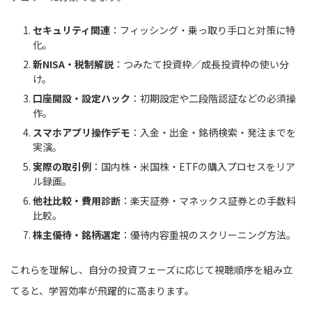
セキュリティ関連
：フィッシング・乗っ取り手口と対策に特
化。
新NISA・税制解説
：つみたて投資枠／成長投資枠の使い分
け。
口座開設・設定ハック
：初期設定や二段階認証などの必須操
作。
スマホアプリ操作デモ
：入金・出金・銘柄検索・発注までを
実演。
実際の取引例
：国内株・米国株・ETFの購入プロセスをリア
ル録画。
他社比較・費用診断
：楽天証券・マネックス証券との手数料
比較。
株主優待・銘柄選定
：優待内容重視のスクリーニング方法。
これらを理解し、自分の投資フェーズに応じて視聴順序を組み立
てると、学習効率が飛躍的に高まります。