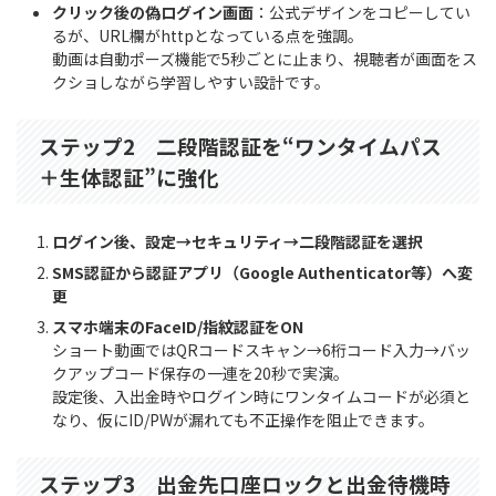
クリック後の偽ログイン画面
：公式デザインをコピーしてい
るが、URL欄がhttpとなっている点を強調。
動画は自動ポーズ機能で5秒ごとに止まり、視聴者が画面をス
クショしながら学習しやすい設計です。
ステップ2 二段階認証を“ワンタイムパス
＋生体認証”に強化
ログイン後、設定→セキュリティ→二段階認証を選択
SMS認証から認証アプリ（Google Authenticator等）へ変
更
スマホ端末のFaceID/指紋認証をON
ショート動画ではQRコードスキャン→6桁コード入力→バッ
クアップコード保存の一連を20秒で実演。
設定後、入出金時やログイン時にワンタイムコードが必須と
なり、仮にID/PWが漏れても不正操作を阻止できます。
ステップ3 出金先口座ロックと出金待機時