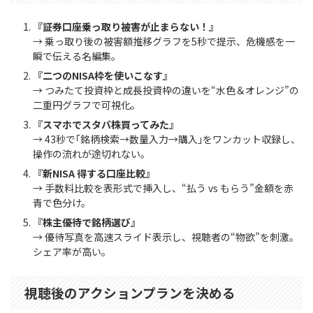
『証券口座乗っ取り被害が止まらない！』
→ 乗っ取り後の被害額推移グラフを5秒で提示、危機感を一
瞬で伝える名編集。
『二つのNISA枠を使いこなす』
→ つみたて投資枠と成長投資枠の違いを“水色＆オレンジ”の
二重円グラフで可視化。
『スマホでスタバ株買ってみた』
→ 43秒で｢銘柄検索→数量入力→購入｣をワンカット収録し、
操作の流れが途切れない。
『新NISA 得する口座比較』
→ 手数料比較を表形式で挿入し、“払う vs もらう”金額を赤
青で色分け。
『株主優待で銘柄選び』
→ 優待写真を高速スライド表示し、視聴者の“物欲”を刺激。
シェア率が高い。
視聴後のアクションプランを決める