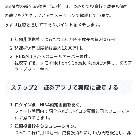
SBI証券の新NISA動画（55秒）は、つみたて投資枠と成長投資枠
の違いを2色グラフとアニメーションで解説しています。
まずは視聴を通して下記３ポイントをメモします。
年間非課税枠はつみたて120万円＋成長投資240万円。
非課税保有限度額は最大1,800万円。
旧NISA口座からのロールオーバー要件。
視聴完了後、メモをNotionやGoogle Keepに保存し、次のア
ウトプット工程へ。
ステップ2 証券アプリで実際に設定する
ログイン後、NISA設定画面を開く。
ショート動画内で紹介されたアイコン配置と同じフローで迷
わず操作できます。
年間投資枠をシミュレーション。
つみたて枠に月10万円、成長投資枠に月15万円を設定し、非