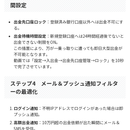
間設定
出金先口座ロック
：登録済み銀行口座以外へは出金不可にす
る。
出金待機時間設定
：新規登録口座へは24時間経過後でないと
出金できない制限をON。
この措置により、万が一乗っ取りに遭っても即日大型出金が
不可能となります。
動画では「設定→入出金→出金先口座管理→ロック」を10秒
で完了させています。
ステップ4 メール＆プッシュ通知フィルタ
ーの最適化
ログイン通知
：不明IPアドレスでログインがあった場合は即
プッシュ通知。
高額出金通知
：10万円超の出金依頼が出た瞬間にメール＆
SMSを受信。