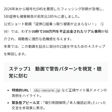
2024年末から暗号化SMSを悪用したフィッシング詐欺が急増し、
SBI証券も被害報告が前年比185％に達しました。
公式ショート動画「証券口座乗っ取り被害が止まらない！」（1
分）では、わずか
30秒で300万円を不正出金されたリアル事例
が紹
介され、視聴者に強烈な危機感を与えます。
本章では、この動画を起点に自分の口座を守るための４ステップ
を解説します。
ステップ1 動画で警告パターンを視覚・聴
覚に刻む
特徴的URL
：
など正規サイト風ドメインの
sbi-secure.jp
実例をハイライト。
緊急性アピール文
：｢取引制限解除｣｢本人確認必須｣といった
文言を赤背景に表示。