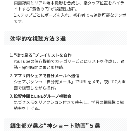
画面録画とリアル端末撮影を合成し、指タップ位置をハイラ
イトする“黄色の円”が視認性抜群。
1ステップごとにポーズを入れ、初心者でも追従可能なテンポ
です。
効率的な視聴方法３選
“後で見る”プレイリストを自作
YouTubeの保存機能でカテゴリーごとにリストを作成し、通
勤・帰宅時間にまとめ視聴。
アプリ内シェアで自分メールへ送信
シェアボタン→「自分宛メール」でURLをメモ。夜にPC大画
面で復習しながら操作。
投資仲間とLINEグループ視聴会
気づきメモをリアクション付きで共有し、学習の網羅性と継
続率を上げる。
編集部が選ぶ“神ショート動画”５選