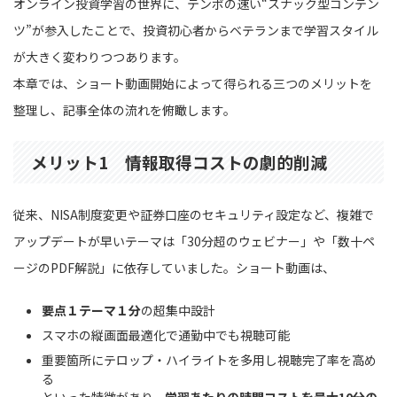
オンライン投資学習の世界に、テンポの速い“スナック型コンテン
ツ”が参入したことで、投資初心者からベテランまで学習スタイル
が大きく変わりつつあります。
本章では、ショート動画開始によって得られる三つのメリットを
整理し、記事全体の流れを俯瞰します。
メリット1 情報取得コストの劇的削減
従来、NISA制度変更や証券口座のセキュリティ設定など、複雑で
アップデートが早いテーマは「30分超のウェビナー」や「数十ペ
ージのPDF解説」に依存していました。ショート動画は、
要点１テーマ１分
の超集中設計
スマホの縦画面最適化で通勤中でも視聴可能
重要箇所にテロップ・ハイライトを多用し視聴完了率を高め
る