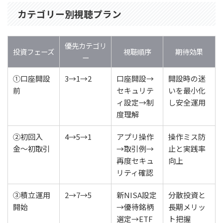
カテゴリー別視聴プラン
優先カテゴリ
投資フェーズ
視聴順序
期待効果
ー
①口座開設
3→1→2
口座開設→
開設時の迷
前
セキュリテ
いを最小化
ィ設定→制
し安全運用
度理解
②初回入
4→5→1
アプリ操作
操作ミス防
金〜初取引
→取引例→
止と実践率
再度セキュ
向上
リティ確認
③積立運用
2→7→5
新NISA設定
分散投資と
開始
→優待銘柄
長期メリッ
選定→ETF
ト把握