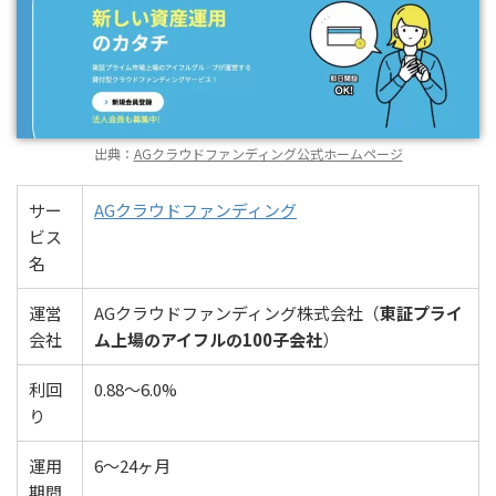
出典：
AGクラウドファンディング公式ホームページ
サー
AGクラウドファンディング
ビス
名
運営
AGクラウドファンディング株式会社（
東証プライ
会社
ム上場のアイフルの100子会社
）
利回
0.88〜6.0%
り
運用
6〜24ヶ月
期間