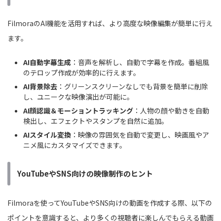
FilmoraのAI機能を活用すれば、より高度な映像編集が簡単に行え
ます。
AI自動字幕生成
：音声を解析し、自動で字幕を作成。番組風
のテロップ作成が効率的に行えます。
AI背景除去
：グリーンスクリーンなしでも背景を簡単に削除
し、ユニークな映像演出が可能に。
AI顔認識＆モーショントラッキング
：人物の顔や動きを自動
検出し、エフェクトやスタンプを自然に追加。
AIスタイル変換
：映像の雰囲気を自動で変更し、映画風やア
ニメ風にカスタマイズできます。
YouTubeやSNS向けの映像制作のヒント
Filmoraを使ってYouTubeやSNS向けの動画を作成する際、以下の
ポイントを意識すると、より多くの視聴者に楽しんでもらえる動画