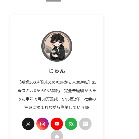
じゅん
【残業100時間越えの社畜から人生逆転】25
歳スキル0からSNS開始｜完全未経験からた
った半年で月50万達成｜SNS歴2年｜社会の
荒波に揉まれながら副業しているSE