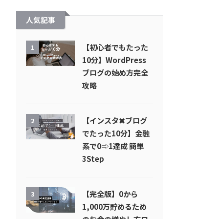
人気記事
【初心者でもたった
1
10分】WordPress
ブログの始め方完全
攻略
【インスタ✖︎ブログ
2
でたった10分】金融
系で0⇨1達成 簡単
3Step
【完全版】0から
3
1,000万貯めるため