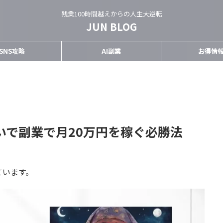
残業100時間越えからの人生大逆転
JUN BLOG
SNS攻略
AI副業
お得情
占いで副業で月20万円を稼ぐ必勝法
ています。