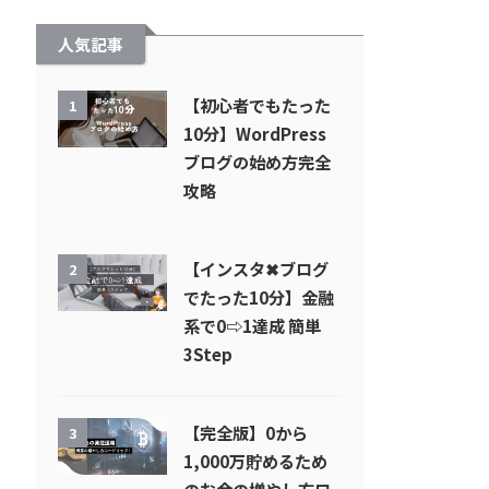
人気記事
【初心者でもたった
1
10分】WordPress
ブログの始め方完全
攻略
【インスタ✖︎ブログ
2
でたった10分】金融
系で0⇨1達成 簡単
3Step
【完全版】0から
3
1,000万貯めるため