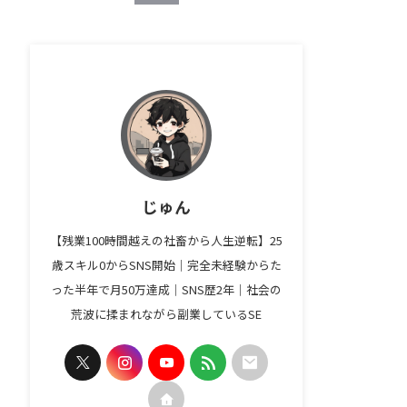
じゅん
【残業100時間越えの社畜から人生逆転】25
歳スキル0からSNS開始｜完全未経験からた
った半年で月50万達成｜SNS歴2年｜社会の
荒波に揉まれながら副業しているSE