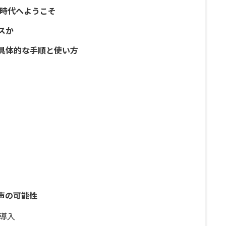
い時代へようこそ
ビスか
する具体的な手順と使い方
音声の可能性
の導入