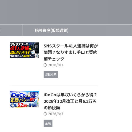
報
暗号資産(仮想通貨)
SNSスクール41人逮捕は何が
問題？なりすまし手口と契約
前チェック
2026/8/7
SNS攻略
iDeCoは年収いくらから得？
2026年12月改正と月6.2万円
の節税額
2026/8/7
金融