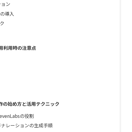
ション
の導入
ク
と商用利用時の注意点
動画制作の始め方と活用テクニック
enLabsの役割
る音声ナレーションの生成手順