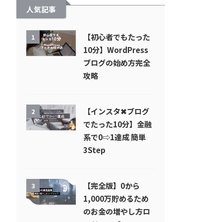
人気記事
【初心者でもたった
1
10分】WordPress
ブログの始め方完全
攻略
【インスタ✖︎ブログ
2
でたった10分】金融
系で0⇨1達成 簡単
3Step
【完全版】0から
3
1,000万貯めるため
のお金の増やし方ロ