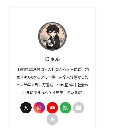
じゅん
【残業100時間越えの社畜から人生逆転】25
歳スキル0からSNS開始｜完全未経験からた
った半年で月50万達成｜SNS歴2年｜社会の
荒波に揉まれながら副業しているSE