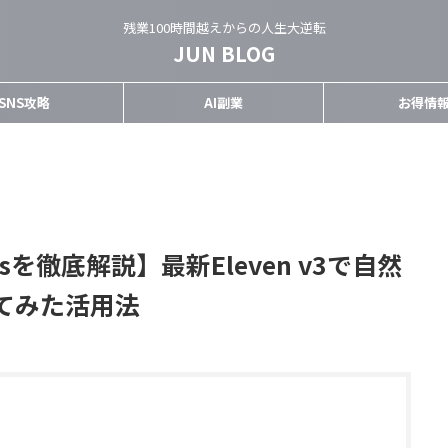
残業100時間越えからの人生大逆転
JUN BLOG
SNS攻略
AI副業
お得情
absを徹底解説】最新Eleven v3で自然
てみた活用法