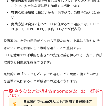
価値の本質
は原資産を保有しながらプレミアム収入を加える
ことで、安定的な収益源を確保する戦略である
有利な相場環境
は横ばいから小幅下落で、急騰や急落には弱
い
実践方法
は自分で行うかETFに任せるかで選択でき、ETFで
はQYLD、JEPI、JEPQ、国内ETFなどが代表的
投資家は、自分の目的がインカム重視なのか、上昇益も取りに行
きたいのかを明確にして戦略を選ぶことが重要です。
ETFを活用すれば手間を省きつつ安定収益を得られる一方で、直接
取引なら自由度を確保できます。
最終的には「リスクをどこまで許容し、どの局面に備えたいか」
を基準に判断することが成功への近道となります。
今やらないと損するmoomoo(ムームー)証券
とは？
日本国内でも100万人以上が利用する米国株ア