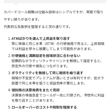
カバードコール戦略は仕組み自体はシンプルですが、実践で陥り
やすい誤りがあります。
代表的な失敗例を整理すると次の通りです。
ATMばかりを選んで上昇益を取り逃す
常に株価と同じ水準（ATM）の行使価格で売ると、上昇相場
では利益を早々に放棄してしまう可能性があります。
行使価格と満期設定を相場状況に合わせない
短期的なボラティリティやイベントを無視して設定すると、
想定外の行使や損失につながります。
ボラティリティを無視して同じ戦術を繰り返す
相場が不安定でプレミアムが高いときは有利ですが、低ボラ
局面で同じ水準を狙うと収益効率が悪化します。
個別株の決算発表をまたぐ売却
決算後の株価急変でコールが一気に行使され、予想外に利益
を取り逃すことがあります。
ロールオーバーのコストや税制を軽視する