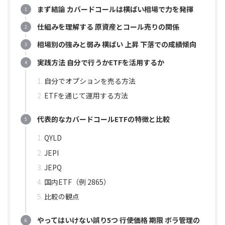
まず結論 カバードコールは横ばい相場で力を発揮
仕組みを理解する 原資産とコール売りの関係
相場別の強みと弱み 横ばい 上昇 下落での成績傾向
実践方法 自分で行うかETFを活用するか
自分でオプションを売る方法
ETFを通じて運用する方法
代表的なカバードコールETFの特徴と比較
QYLD
JEPI
JEPQ
国内ETF（例 2865）
比較の観点
やってはいけない誤り5つ 行使価格 期限 ボラ管理の