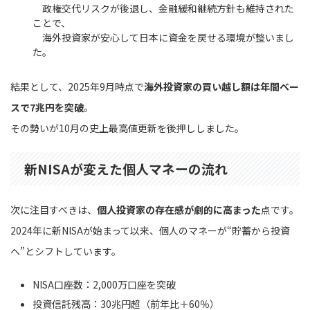
政権交代リスクが後退し、金融緩和継続方針も維持された
ことで、
海外投資家が安心して日本に資金を戻せる環境が整いまし
た。
結果として、2025年9月時点で
海外投資家の買い越し額は年間ベー
スで7兆円を突破
。
その勢いが10月の史上最高値更新を後押ししました。
新NISAが変えた個人マネーの流れ
次に注目すべきは、
個人投資家の存在感が劇的に高まった
点です。
2024年に新NISAが始まって以来、個人のマネーが“貯蓄から投資
へ”とシフトしています。
NISA口座数：2,000万口座を突破
投資信託残高：30兆円超（前年比＋60％）