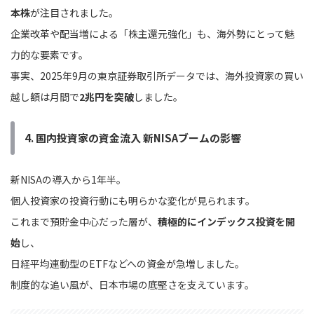
本株
が注目されました。
企業改革や配当増による「株主還元強化」も、海外勢にとって魅
力的な要素です。
事実、2025年9月の東京証券取引所データでは、海外投資家の買い
越し額は月間で
2兆円を突破
しました。
4. 国内投資家の資金流入 新NISAブームの影響
新NISAの導入から1年半。
個人投資家の投資行動にも明らかな変化が見られます。
これまで預貯金中心だった層が、
積極的にインデックス投資を開
始
し、
日経平均連動型のETFなどへの資金が急増しました。
制度的な追い風が、日本市場の底堅さを支えています。