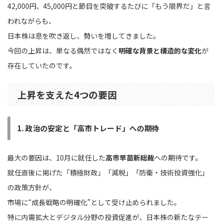
42,000円、45,000円と節目を突破するたびに「もう限界だ」と言
われながらも、
日本株は息を吹き返し、勢いを増してきました。
今回の上昇は、単なる偶然ではなく
明確な背景と構造的な変化
が
存在していたのです。
上昇を支えた4つの要因
1. 政治の安定と「高市トレード」への期待
最大の要因は、10月に就任した
高市早苗新総裁
への期待です。
就任直後に掲げた「積極財政」「減税」「防衛・技術投資強化」
の政策方針が、
市場に“成長戦略の明確化”として受け止められました。
特に内需拡大とデジタル分野の投資促進が、日本株の新たなテー