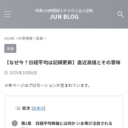
残業100時間越えからの人生大逆転
JUN BLOG
HOME
>
お得情報
>
金融
>
金融
【なぜ今？日経平均は記録更新】直近高値とその意味
2025年10月6日
※本ページはプロモーションが含まれています。
目次
[
非表示
]
第1章 日経平均株価とは何か いま再び注目される