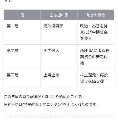
ます。
層
主な担い手
動きの特徴
第一層
海外投資家
政治・為替を背
景に短中期資金
を流入
第二層
国内個人
新NISAによる長
期資金の安定供
給
第三層
上場企業
株主還元・再投
資で株価支援
この三層の資金循環が同時に回り始めたことで、
日経平均は“持続的な上昇エンジン”を手に入れたのです。