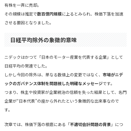
有株を一斉に売却。
その規模は推定で
数百億円規模
に上るとみられ、株価下落を加速
させる要因となりました。
日経平均除外の象徴的意味
ニデックはかつて「日本のモーター産業を代表する企業」として
日経平均の常連でした。
しかし今回の除外は、単なる数値上の変更ではなく、
市場がニデ
ックのガバナンス体制を問題視した明確なメッセージ
です。
つまり、株主や投資家が企業統治の信頼を失った結果として、名門
企業が“日本代表”の座から外れたという象徴的な出来事なので
す。
次章では、株価下落の根底にある「
不適切会計問題の背景
」につ