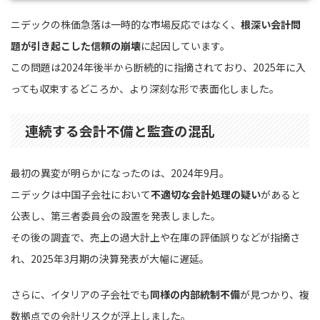
ニデックの株価急落は一時的な市場反応ではなく、
根深い会計問
題が引き起こした信頼の崩壊
に起因しています。
この問題は2024年後半から断続的に指摘されており、2025年に入
っても収束するどころか、より深刻な形で表面化しました。
連続する会計不備と監査の混乱
最初の異変が明らかになったのは、2024年9月。
ニデックは中国子会社において
不適切な会計処理の疑い
があると
公表し、第三者委員会の設置を発表しました。
その後の調査で、売上の過大計上や在庫の評価誤りなどが指摘さ
れ、2025年3月期の決算発表が大幅に遅延。
さらに、イタリアの子会社でも
同様の内部統制不備
が見つかり、複
数拠点での会計リスクが浮上しました。