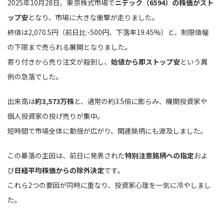
2025年10月28日、東京株式市場で
ニデック（6594）の株価がスト
ップ安
となり、市場に大きな衝撃が走りました。
終値は2,070.5円（前日比 -500円、下落率19.45%）と、制限値幅
の下限まで売られる展開となりました。
寄り付きから売り注文が殺到し、
始値から即ストップ安
という異
例の急落でした。
出来高は
約3,573万株
と、通常の約3.5倍に膨らみ、機関投資家や
個人投資家の投げ売りが集中。
短時間で市場全体に動揺が広がり、関連銘柄にも波及しました。
この暴落の主因は、前日に発表された
特別注意銘柄への指定
およ
び
日経平均株価からの除外決定
です。
これら2つの要因が同時に重なり、投資家心理を一気に冷やしまし
た。