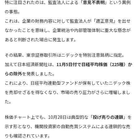
特に注目されたのは、監査法人による「
意見不表明
」という異例
の事態。
これは、企業の財務内容に対して監査法人が「適正意見」を出せ
なかったことを意味し、企業統治や内部管理体制に重大な懸念が
あると判断された場合に発生します。
その結果、東京証券取引所はニデックを特別注意銘柄に指定。
加えて日本経済新聞社は、
11月5日付で日経平均株価（225種）か
らの除外
を発表しました。
これにより、日経平均連動型ファンドが保有していたニデック株
を売却せざるを得なくなり、市場の売り圧力がさらに増幅しまし
た。
株価チャート上でも、10月28日は典型的な「
投げ売りの連鎖
」を
示す形となり、機関投資家の自動売買システムによる連鎖的な売
りも確認されています。