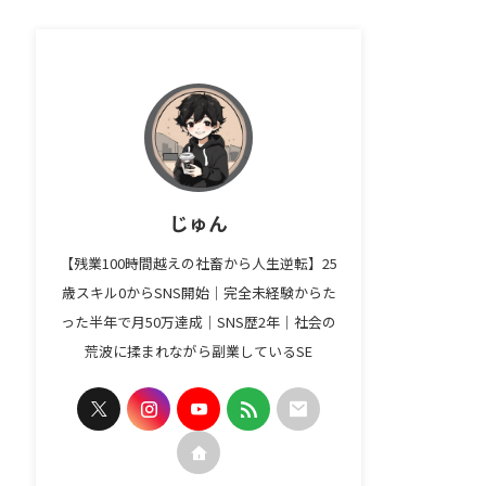
じゅん
【残業100時間越えの社畜から人生逆転】25
歳スキル0からSNS開始｜完全未経験からた
った半年で月50万達成｜SNS歴2年｜社会の
荒波に揉まれながら副業しているSE