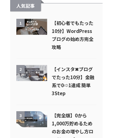
人気記事
【初心者でもたった
1
10分】WordPress
ブログの始め方完全
攻略
【インスタ✖︎ブログ
2
でたった10分】金融
系で0⇨1達成 簡単
3Step
【完全版】0から
3
1,000万貯めるため
のお金の増やし方ロ