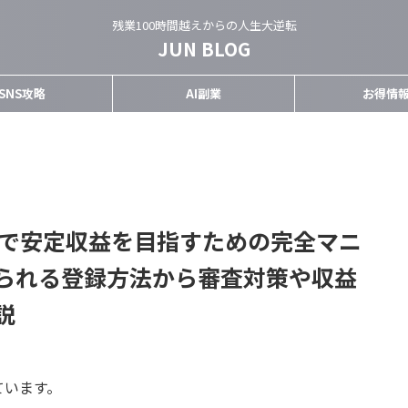
残業100時間越えからの人生大逆転
JUN BLOG
SNS攻略
AI副業
お得情
トで安定収益を目指すための完全マニ
られる登録方法から審査対策や収益
説
ています。