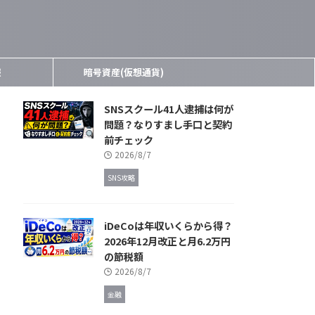
報
暗号資産(仮想通貨)
SNSスクール41人逮捕は何が
問題？なりすまし手口と契約
前チェック
2026/8/7
SNS攻略
iDeCoは年収いくらから得？
2026年12月改正と月6.2万円
の節税額
2026/8/7
金融