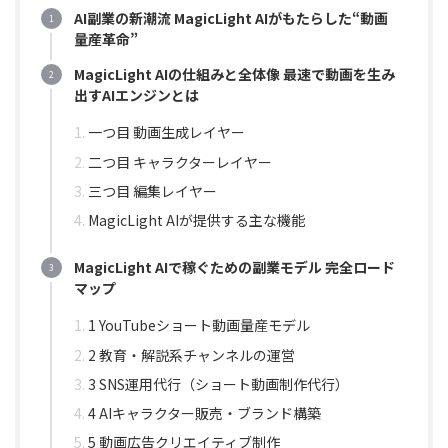
AI副業の新潮流 MagicLight AIがもたらした“動画
量産革命”
MagicLight AIの仕組みと全体像 最速で動画を生み
出すAIエンジンとは
一つ目 動画生成レイヤー
二つ目 キャラクターレイヤー
三つ目 編集レイヤー
MagicLight AIが提供する主な機能
MagicLight AIで稼ぐための副業モデル 完全ロード
マップ
1 YouTubeショート動画量産モデル
2 教育・解説系チャンネルの運営
3 SNS運用代行（ショート動画制作代行）
4 AIキャラクター販売・ブランド構築
5 動画広告クリエイティブ制作