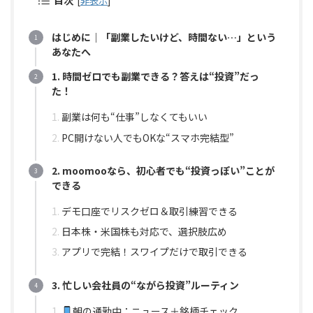
目次
[
非表示
]
はじめに｜「副業したいけど、時間ない…」という
あなたへ
1. 時間ゼロでも副業できる？答えは“投資”だっ
た！
副業は何も“仕事”しなくてもいい
PC開けない人でもOKな“スマホ完結型”
2. moomooなら、初心者でも“投資っぽい”ことが
できる
デモ口座でリスクゼロ＆取引練習できる
日本株・米国株も対応で、選択肢広め
アプリで完結！スワイプだけで取引できる
3. 忙しい会社員の“ながら投資”ルーティン
朝の通勤中：ニュース＋銘柄チェック