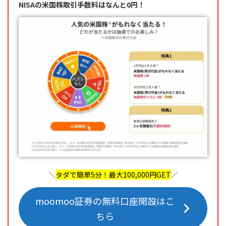
NISAの米国株取引手数料はなんと0円！
＼
タダで簡単5分！最大100,000円GET
／
moomoo証券の無料口座開設はこ
ちら