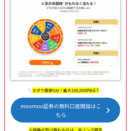
＼
タダで簡単5分！最大100,000円GET
／
moomoo証券の無料口座開設はこ
ちら
※特典が受け取れるのは、当リンク限定