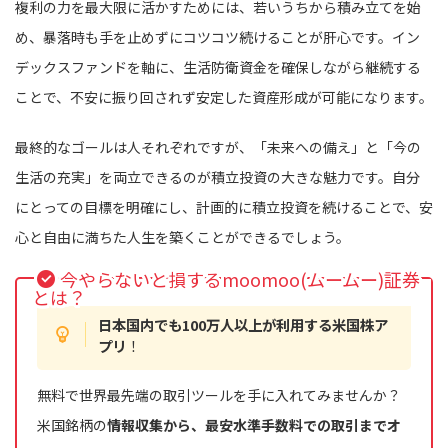
複利の力を最大限に活かすためには、若いうちから積み立てを始
め、暴落時も手を止めずにコツコツ続けることが肝心です。イン
デックスファンドを軸に、生活防衛資金を確保しながら継続する
ことで、不安に振り回されず安定した資産形成が可能になります。
最終的なゴールは人それぞれですが、「未来への備え」と「今の
生活の充実」を両立できるのが積立投資の大きな魅力です。自分
にとっての目標を明確にし、計画的に積立投資を続けることで、安
心と自由に満ちた人生を築くことができるでしょう。
今やらないと損するmoomoo(ムームー)証券
とは？
日本国内でも100万人以上が利用する米国株ア
プリ
！
無料で世界最先端の取引ツールを手に入れてみませんか？
米国銘柄の
情報収集から、最安水準手数料での取引までオ