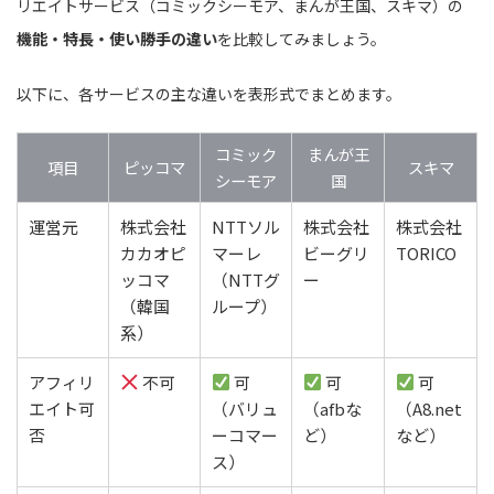
リエイトサービス（コミックシーモア、まんが王国、スキマ）の
機能・特長・使い勝手の違い
を比較してみましょう。
以下に、各サービスの主な違いを表形式でまとめます。
コミック
まんが王
項目
ピッコマ
スキマ
シーモア
国
運営元
株式会社
NTTソル
株式会社
株式会社
カカオピ
マーレ
ビーグリ
TORICO
ッコマ
（NTTグ
ー
（韓国
ループ）
系）
アフィリ
不可
可
可
可
エイト可
（バリュ
（afbな
（A8.net
否
ーコマー
ど）
など）
ス）