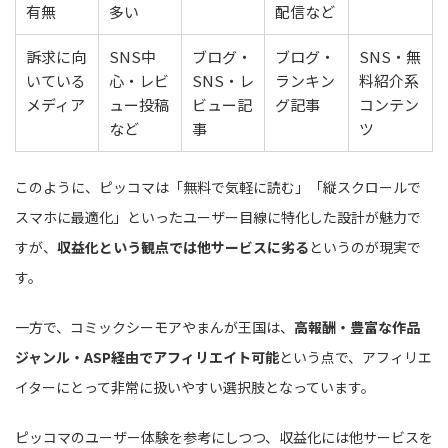
有無
多い
配信など
訴求に向
SNS中
ブログ・
ブログ・
SNS・無
いている
心・レビ
SNS・レ
ランキン
料紹介系
メディア
ュー投稿
ビュー記
グ記事
コンテン
など
事
ツ
このように、ピッコマは「無料で気軽に読む」「縦スクロールで
スマホに最適化」といったユーザー目線に特化した設計が魅力で
すが、
収益化という観点では他サービスに劣る
というのが現実で
す。
一方で、コミックシーモアやまんが王国は、
高報酬・豊富な作品
ジャンル・ASP経由でアフィリエイト可能
という点で、アフィリエ
イターにとって非常に扱いやすい選択肢となっています。
ピッコマのユーザー体験を参考にしつつ、収益化には他サービスを