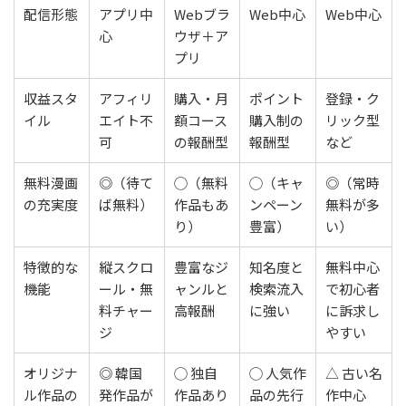
配信形態
アプリ中
Webブラ
Web中心
Web中心
心
ウザ＋ア
プリ
収益スタ
アフィリ
購入・月
ポイント
登録・ク
イル
エイト不
額コース
購入制の
リック型
可
の報酬型
報酬型
など
無料漫画
◎（待て
◯（無料
◯（キャ
◎（常時
の充実度
ば無料）
作品もあ
ンペーン
無料が多
り）
豊富）
い）
特徴的な
縦スクロ
豊富なジ
知名度と
無料中心
機能
ール・無
ャンルと
検索流入
で初心者
料チャー
高報酬
に強い
に訴求し
ジ
やすい
オリジナ
◎ 韓国
◯ 独自
◯ 人気作
△ 古い名
ル作品の
発作品が
作品あり
品の先行
作中心