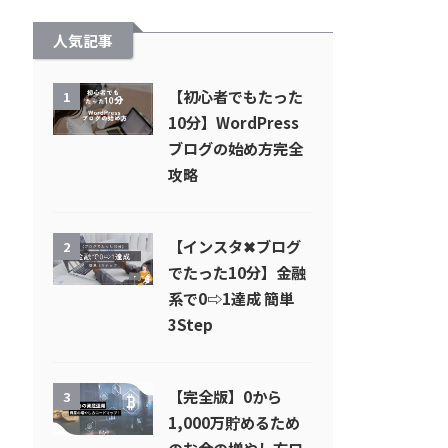
人気記事
【初心者でもたった
1
10分】WordPress
ブログの始め方完全
攻略
【インスタ✖︎ブログ
2
でたった10分】金融
系で0⇨1達成 簡単
3Step
【完全版】0から
3
1,000万貯めるため