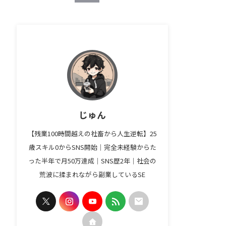
じゅん
【残業100時間越えの社畜から人生逆転】25
歳スキル0からSNS開始｜完全未経験からた
った半年で月50万達成｜SNS歴2年｜社会の
荒波に揉まれながら副業しているSE