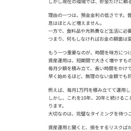
しかし現在の環境では、貯金だけに頼
理由の一つは、預金金利の低さです。普
息はほとんど増えません。
一方で、食料品や光熱費など生活に必
つまり、何もしなければお金の額面は
もう一つ重要なのが、時間を味方につ
資産運用は、短期間で大きく増やすも
毎月少額を積み立て、長い時間をかけ
早く始めるほど、無理のない金額でも
例えば、毎月1万円を積み立てて運用
しかし、これを10年、20年と続ける
ります。
大切なのは、完璧なタイミングを待つ
資産運用と聞くと、損をするリスクば