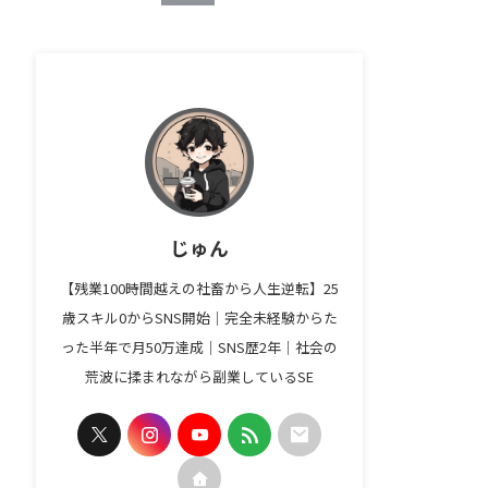
じゅん
【残業100時間越えの社畜から人生逆転】25
歳スキル0からSNS開始｜完全未経験からた
った半年で月50万達成｜SNS歴2年｜社会の
荒波に揉まれながら副業しているSE