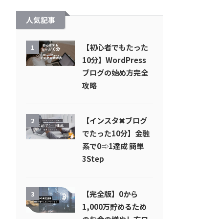
人気記事
【初心者でもたった
1
10分】WordPress
ブログの始め方完全
攻略
【インスタ✖︎ブログ
2
でたった10分】金融
系で0⇨1達成 簡単
3Step
【完全版】0から
3
1,000万貯めるため