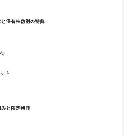
容と保有株数別の特典
待
すさ
組みと限定特典