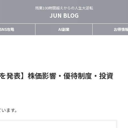
残業100時間越えからの人生大逆転
JUN BLOG
SNS攻略
AI副業
お得情
割を発表】株価影響・優待制度・投資
ています。