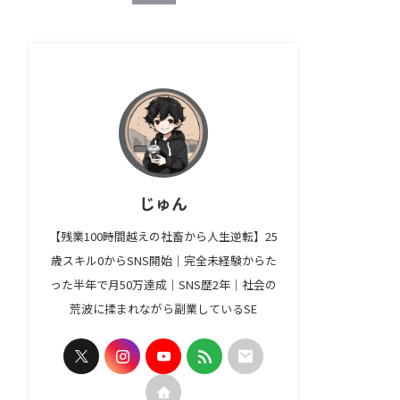
じゅん
【残業100時間越えの社畜から人生逆転】25
歳スキル0からSNS開始｜完全未経験からた
った半年で月50万達成｜SNS歴2年｜社会の
荒波に揉まれながら副業しているSE