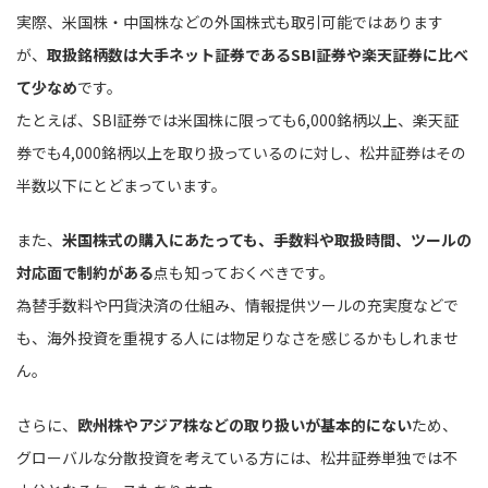
実際、米国株・中国株などの外国株式も取引可能ではあります
が、
取扱銘柄数は大手ネット証券であるSBI証券や楽天証券に比べ
て少なめ
です。
たとえば、SBI証券では米国株に限っても6,000銘柄以上、楽天証
券でも4,000銘柄以上を取り扱っているのに対し、松井証券はその
半数以下にとどまっています。
また、
米国株式の購入にあたっても、手数料や取扱時間、ツールの
対応面で制約がある
点も知っておくべきです。
為替手数料や円貨決済の仕組み、情報提供ツールの充実度などで
も、海外投資を重視する人には物足りなさを感じるかもしれませ
ん。
さらに、
欧州株やアジア株などの取り扱いが基本的にない
ため、
グローバルな分散投資を考えている方には、松井証券単独では不