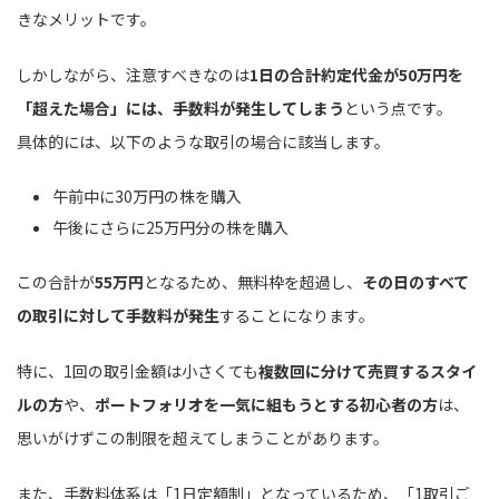
きなメリットです。
しかしながら、注意すべきなのは
1日の合計約定代金が50万円を
「超えた場合」には、手数料が発生してしまう
という点です。
具体的には、以下のような取引の場合に該当します。
午前中に30万円の株を購入
午後にさらに25万円分の株を購入
この合計が
55万円
となるため、無料枠を超過し、
その日のすべて
の取引に対して手数料が発生
することになります。
特に、1回の取引金額は小さくても
複数回に分けて売買するスタイ
ルの方
や、
ポートフォリオを一気に組もうとする初心者の方
は、
思いがけずこの制限を超えてしまうことがあります。
また、手数料体系は「1日定額制」となっているため、「1取引ご