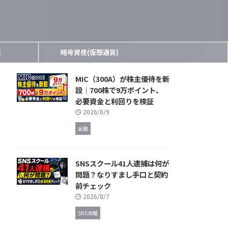
報
暗号資産(仮想通貨)
MIC（300A）が株主優待を新
設｜700株で9万ポイント、
必要資金と利回りを検証
2026/8/9
金融
SNSスクール41人逮捕は何が
問題？なりすまし手口と契約
前チェック
2026/8/7
SNS攻略