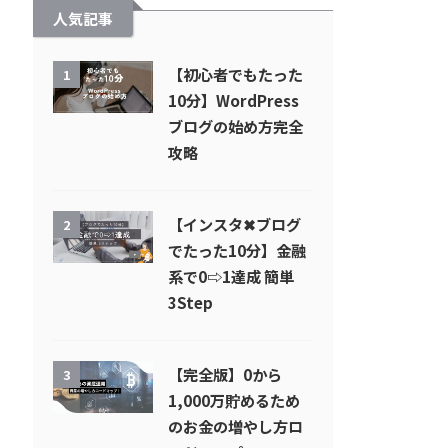
人気記事
【初心者でもたった
1
10分】WordPress
ブログの始め方完全
攻略
【インスタ✖︎ブログ
2
でたった10分】金融
系で0⇨1達成 簡単
3Step
【完全版】0から
3
1,000万貯めるため
のお金の増やし方ロ