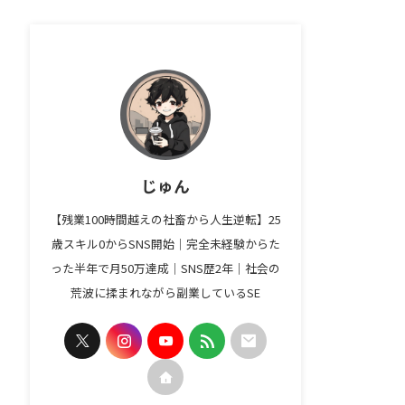
じゅん
【残業100時間越えの社畜から人生逆転】25
歳スキル0からSNS開始｜完全未経験からた
った半年で月50万達成｜SNS歴2年｜社会の
荒波に揉まれながら副業しているSE