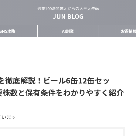
残業100時間越えからの人生大逆転
JUN BLOG
SNS攻略
AI副業
お得情
を徹底解説！ビール6缶12缶セッ
要株数と保有条件をわかりやすく紹介
ています。