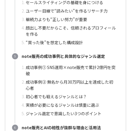
セールスライティングの基礎を身につける
ユーザー目線で“読みたい”を作るリサーチ力
継続力よりも“正しい努力”が重要
顔出し不要だからこそ、信頼されるプロフィール
を作る
“買った後”を想定した構成設計
note販売の成功事例と具体的なジャンル選定
成功事例① SNS運用×note販売で累計2億円を突
破
成功事例② 無名から月30万円以上を達成した初
心者
初心者でも戦えるジャンルとは？
実績が必要になるジャンルは慎重に選ぶ
ジャンル選定で意識したい3つのポイント
note販売とAIの相性が抜群な理由と活用法