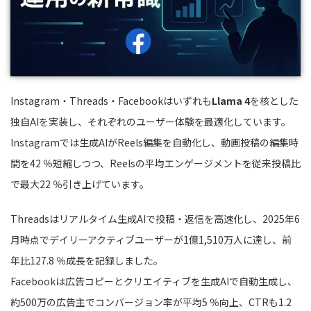
Instagram・Threads・Facebookはいずれも
Llama 4
を核とした
独自AIを実装し、それぞれのユーザー体験を最適化しています。
Instagramでは生成AIがReels編集を自動化し、動画投稿の編集時
間を42 ％短縮しつつ、Reelsの平均エンゲージメントを従来投稿比
で最大22 ％引き上げています。
Threadsはリアルタイム生成AIで投稿・返信を高速化し、2025年6
月時点でデイリーアクティブユーザーが1億1,510万人に達し、前
年比127.8 ％成長を記録しました。
Facebookは広告コピーとクリエイティブを生成AIで自動生成し、
約500万の広告主でコンバージョン率が平均5 ％向上、CTRも1.2