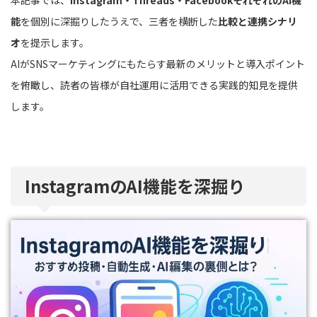
本記事では、
Instagram・Threads・FacebookそれぞれのAI機
能
を個別に深掘りしたうえで、三者を横断した
比較と連携シナリ
オ
を提示します。
AIがSNSマーケティングにもたらす最新のメリットと導入ポイント
を俯瞰し、読者の皆様が自社運用に活用できる実践的知見を提供
します。
InstagramのAI機能を深掘り