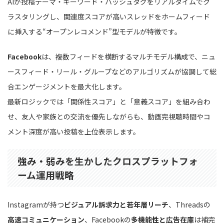
AIが投稿テーマ・キーワード・ハッシュタグをリアルタイムでク
ラスタリングし、関連度スコアが高いスレッドをホームフィード
に挿入する“オープンレコメンド”型モデルが特徴です。
Facebook
は、複数フィードを横断するマルチモデル構成で、ニュ
ースフィード・リール・グループなどのアルゴリズムが協調して総
合エンゲージメントを最大化します。
最新ロジックでは「関係性スコア」と「意義スコア」を組み合わ
せ、友人や家族との交流を優先しながらも、動画完視聴時間やコ
メント深度が高い投稿を上位表示します。
強み・弱みを生かしたクロスプラットフォ
ーム運用戦略
Instagramが持つ
ビジュアル訴求力と若年層リーチ
、Threadsの
高速コミュニケーション
、Facebookの
多機能性と広告在庫
は補完