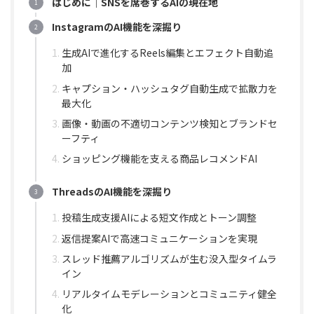
はじめに｜SNSを席巻するAIの現在地
InstagramのAI機能を深掘り
生成AIで進化するReels編集とエフェクト自動追
加
キャプション・ハッシュタグ自動生成で拡散力を
最大化
画像・動画の不適切コンテンツ検知とブランドセ
ーフティ
ショッピング機能を支える商品レコメンドAI
ThreadsのAI機能を深掘り
投稿生成支援AIによる短文作成とトーン調整
返信提案AIで高速コミュニケーションを実現
スレッド推薦アルゴリズムが生む没入型タイムラ
イン
リアルタイムモデレーションとコミュニティ健全
化