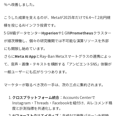
％へ改善しました。
こうした成果を支えるのが、Metaが2025年だけで6.4～7.2兆円規
模を投じるAIインフラ投資です。
5 GW級データセンター
Hyperion
や1 GW
Prometheus
クラスター
が順次稼働し、個々の研究機関では不可能な演算リソースを外部
にも開放し始めています。
さらに
Meta AI App
とRay-Ban Metaスマートグラスの連携によっ
て、音声・画像・テキストを横断する「アンビエントSNS」体験が
一般ユーザーにも広がりつつあります。
マーケターが取るべき次の一手は、次の三点に集約されます。
クロスプラットフォーム統合
：Accounts Centerで
Instagram・Threads・Facebookを紐付け、AIレコメンド精
度と計測指標を共通化します。
AIファーストクリエイティブ
：生成AIで複数パターンを短時