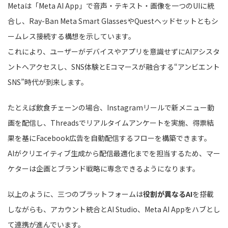
Metaは「Meta AI App」で音声・テキスト・画像を一つのUIに統
合し、Ray-Ban Meta Smart GlassesやQuestヘッドセットともシ
ームレス接続する構想を示しています。
これにより、ユーザーがデバイスやアプリを意識せずにAIアシスタ
ントへアクセスし、SNS体験とEコマースが融合する“アンビエント
SNS”時代が到来します。
たとえば飲食チェーンの場合、Instagramリールで新メニュー動
画を配信し、Threadsでリアルタイムアンケートを実施、得票結
果を基にFacebook広告を自動配信するフローを構築できます。
AIがクリエイティブ生成から配信最適化までを担当するため、マー
ケターは企画とブランド戦略に専念できるようになります。
以上のように、三つのプラットフォームは
役割が異なるAI
を搭載
しながらも、アカウント統合とAI Studio、Meta AI Appをハブとし
て連携が進んでいます。