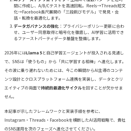
間に作成し、A/B/Cテストを高速回転。Reels→Threads短文
化→Facebook長尺展開の「三段跳びモデル」で発見・会
話・転換を最適化します。
データガバナンスの強化
：プライバシーポリシー更新に合わ
せ、ユーザー同意取得と暗号化を徹底し、AI学習に活用でき
るファーストパーティデータ基盤を整備します。
2026年には
Llama 5
と自己学習エージェントが投入される見通し
で、SNSは「使うもの」から「共に学習する相棒」へ進化します。
その波に乗り遅れないためには、今この瞬間からAI主導のコンテ
ンツ設計とクロスプラットフォーム連携を実装し、データとクリ
エイティブの両面で
持続的最適化サイクル
を回すことが欠かせま
せん。
本記事が示したフレームワークと実装手順を参考に、
Instagram・Threads・Facebookを横断したAI活用戦略で、貴社
のSNS運用を次のフェーズへ進化させてください。