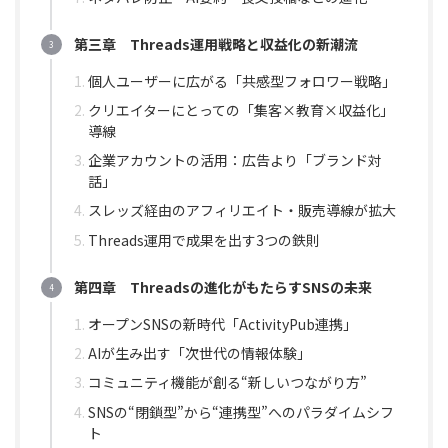
第三章 Threads運用戦略と収益化の新潮流
個人ユーザーに広がる「共感型フォロワー戦略」
クリエイターにとっての「集客×教育×収益化」
導線
企業アカウントの活用：広告より「ブランド対
話」
スレッズ経由のアフィリエイト・販売導線が拡大
Threads運用で成果を出す3つの鉄則
第四章 Threadsの進化がもたらすSNSの未来
オープンSNSの新時代「ActivityPub連携」
AIが生み出す「次世代の情報体験」
コミュニティ機能が創る“新しいつながり方”
SNSの“閉鎖型”から“連携型”へのパラダイムシフ
ト