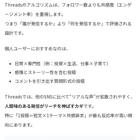
Threadsのアルゴリズムは、フォロワー数よりも共感度（エンゲ
ージメント率）を重視します。
つまり「誰が発信するか」より「何を発信するか」で評価される
設計です。
個人ユーザーにおすすめなのは、
日常×専門性（例：投資×生活、仕事×子育て）
感情とストーリー性を含む投稿
コメントを引き出す質問形式の投稿
Threadsでは、他のSNSに比べて“リアルな声”が拡散されやすく、
人間味のある発信がリーチを伸ばすカギ
です。
特に「1投稿＝短文×1テーマ×共感訴求」が最も反応率が高い傾
向にあります。