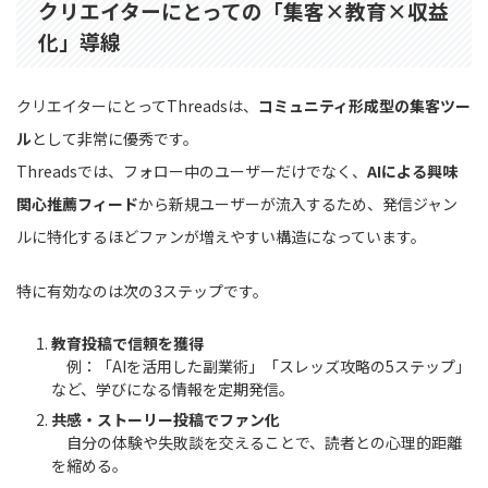
クリエイターにとっての「集客×教育×収益
化」導線
クリエイターにとってThreadsは、
コミュニティ形成型の集客ツー
ル
として非常に優秀です。
Threadsでは、フォロー中のユーザーだけでなく、
AIによる興味
関心推薦フィード
から新規ユーザーが流入するため、発信ジャン
ルに特化するほどファンが増えやすい構造になっています。
特に有効なのは次の3ステップです。
教育投稿で信頼を獲得
例：「AIを活用した副業術」「スレッズ攻略の5ステップ」
など、学びになる情報を定期発信。
共感・ストーリー投稿でファン化
自分の体験や失敗談を交えることで、読者との心理的距離
を縮める。