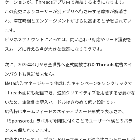
ケーションが、Threadsアプリ内で完結するようになります。
この変更によりユーザーが別アプリへ行き来する摩擦が解消さ
れ、滞在時間とエンゲージメントがさらに高まると予想されてい
ます。
ビジネスアカウントにとっては、問い合わせ対応やリード獲得を
スムーズに行える点が大きな武器になりそうです。
次に、2025年4月から全世界へ正式開放された
Threads広告
のイ
ンパクトも見逃せません。
Meta広告マネージャーで作成したキャンペーンをワンクリックで
Threads面にも配信でき、追加クリエイティブを用意する必要がな
いため、企業側の導入ハードルはきわめて低い設計です。
広告枠はホームフィードのネイティブカード形式で表示され、
「Sponsored」ラベルが明確に付くことでユーザー体験とのバラ
ンスも保たれています。
広告主にとっては、ブランドセーフティーと適合性コントロールが