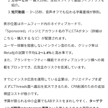
紹介。
短尺動画
― 3〜15秒、音声オフでも伝わる字幕重視が鉄則。
表示位置はホームフィード内のネイティブカードで、
「Sponsored」バッジとアカウント名の下にCTAボタン（詳細は
こちら・購入する など）が配置されます。
ユーザー体験を阻害しないインライン型のため、クリック率は
Meta社の試算で平均
1.2〜1.4％
と高水準です。
また、ブランドセーフティー機能でネガティブコンテンツ横への掲
載をブロックでき、広告主のリスクを低減しています。
すでにインスタ広告を運用している企業は、
クリエイティブを変
えずに
Threads面へ露出を拡大できるため、CPA削減のための追加
検証コストが極小です。
予算が限られる中小企業でもABテストをまわしやすく、
ターゲテ