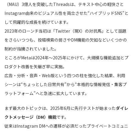
（MAU）3億人を突破したThreadsは、テキスト中心の軽快さと
Instagram由来のビジュアル性を両立させた“ハイブリッドSNS”と
して飛躍的な成長を続けています。
2023年のローンチ当初は「Twitter（現X）の対抗馬」として話題
をさらいつつも、投稿検索の弱さやDM機能の欠如などいくつかの
制約が指摘されていました。
ところがMetaは2024年〜2025年にかけて、大規模な機能追加とプ
ロダクト改善を矢継ぎ早に実施。
広告・分析・音声・Web版という四つの柱を強化した結果、利用
シーンは“ちょっとした日常共有”から“本格的な情報発信・集客プ
ラットフォーム”へと急速に拡大しています。
まず最大のトピックは、2025年6月に先行テストが始まった
ダイレ
クトメッセージ（DM）機能
です。
従来はInstagram DMへの遷移が必須だったプライベートコミュニ