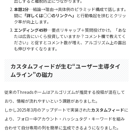
出しすると離脱防止につながります。
本題2分
…結論→理由→具体例のピラミッド構成で話します。
間に
「詳しくは○○のリンクへ」
と行動喚起を挟むとクリッ
ク率が向上します。
エンディング45秒
…要点リキャップ＋質問投げかけ。「あな
たは広告にいくら投資していますか？コメント欄で教えてく
ださい」と促すとコメント数が増え、アルゴリズム上の露出
も伸びやすくなります。
カスタムフィードが生む“ユーザー主導タイ
ムライン”の磁力
従来のThreadsホームはアルゴリズムが推奨する投稿が混在して
おり、情報が流れやすいという課題がありました。
しかし2025年3月のアップデートで実装された
カスタムフィード
に
より、フォロー中アカウント・ハッシュタグ・キーワードを組み
合わせて自分専用の列を簡単に生成できるようになりました。