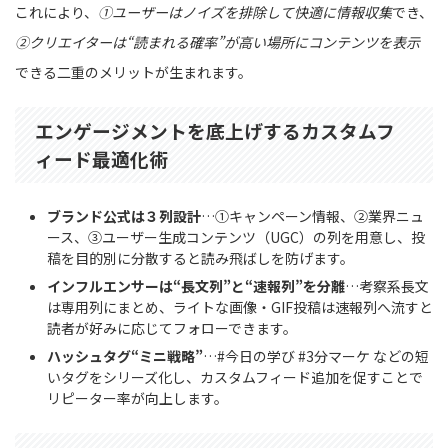
これにより、
①ユーザーはノイズを排除して快適に情報収集
でき、
②クリエイターは“読まれる確率”が高い場所にコンテンツを表示
できる二重のメリットが生まれます。
エンゲージメントを底上げするカスタムフ
ィード最適化術
ブランド公式は３列設計
…①キャンペーン情報、②業界ニュ
ース、③ユーザー生成コンテンツ（UGC）の列を用意し、投
稿を目的別に分散すると読み飛ばしを防げます。
インフルエンサーは“長文列”と“速報列”を分離
…考察系長文
は専用列にまとめ、ライトな画像・GIF投稿は速報列へ流すと
読者が好みに応じてフォローできます。
ハッシュタグ“ミニ戦略”
…#今日の学び #3分マーケ などの短
いタグをシリーズ化し、カスタムフィード追加を促すことで
リピーター率が向上します。