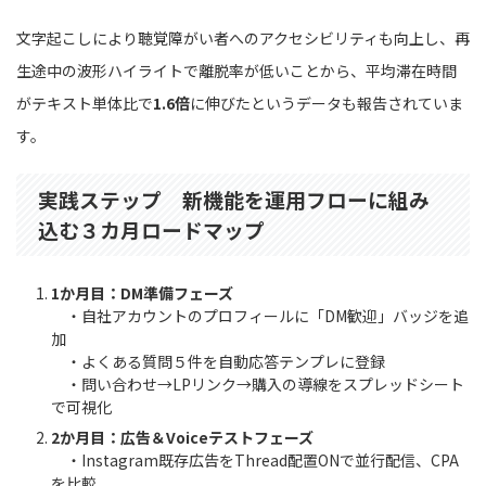
文字起こしにより聴覚障がい者へのアクセシビリティも向上し、再
生途中の波形ハイライトで離脱率が低いことから、平均滞在時間
がテキスト単体比で
1.6倍
に伸びたというデータも報告されていま
す。
実践ステップ 新機能を運用フローに組み
込む３カ月ロードマップ
1か月目：DM準備フェーズ
・自社アカウントのプロフィールに「DM歓迎」バッジを追
加
・よくある質問５件を自動応答テンプレに登録
・問い合わせ→LPリンク→購入の導線をスプレッドシート
で可視化
2か月目：広告＆Voiceテストフェーズ
・Instagram既存広告をThread配置ONで並行配信、CPA
を比較