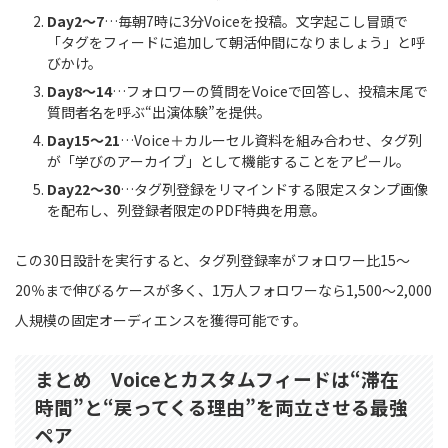
Day2〜7
…毎朝7時に3分Voiceを投稿。文字起こし冒頭で
「タグをフィードに追加して朝活仲間になりましょう」と呼
びかけ。
Day8〜14
…フォロワーの質問をVoiceで回答し、投稿末尾で
質問者名を呼ぶ“出演体験”を提供。
Day15〜21
…Voice＋カルーセル資料を組み合わせ、タグ列
が「学びのアーカイブ」として機能することをアピール。
Day22〜30
…タグ列登録をリマインドする限定スタンプ画像
を配布し、列登録者限定のPDF特典を用意。
この30日設計を実行すると、タグ列登録率がフォロワー比15〜
20％まで伸びるケースが多く、1万人フォロワーなら1,500〜2,000
人規模の固定オーディエンスを獲得可能です。
まとめ Voiceとカスタムフィードは“滞在
時間”と“戻ってくる理由”を両立させる最強
ペア