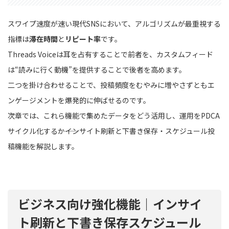
スワイプ速度が速い現代SNSにおいて、アルゴリズムが最重視する
指標は
滞在時間
と
リピート率
です。
Threads Voiceは耳を占有することで前者を、カスタムフィード
は“読みに行く動機”を提供することで後者を高めます。
二つを掛け合わせることで、投稿頻度をむやみに増やさずともエ
ンゲージメントを爆発的に伸ばせるのです。
次章では、これら機能で集めたデータをどう活用し、運用をPDCA
サイクル化するか――インサイト刷新と下書き保存・スケジュール投
稿機能を解説します。
ビジネス向け強化機能｜インサイ
ト刷新と下書き保存スケジュール