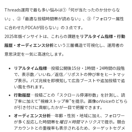
Threads運用で最も多い悩みは①「何が当たったのか分からな
い」、②「最適な投稿時間帯が読めない」、③「フォロワー属性
に合わせたPDCAが回らない」の３点です。
2025年版インサイトは、これらの課題を
リアルタイム指標・行動
履歴・オーディエンス分析
という三層構造で可視化し、運用者の
意思決定を一気に高速化します。
リアルタイム指標
…投稿公開後15分・1時間・24時間の段階
で、表示数／いいね／返信／リポストの伸び率をヒートマッ
プ表示。バズ兆候を即検知して広告ブーストや追加投稿で追
い風を作れます。
行動履歴
…投稿ごとの「スクロール停滞秒数」を計測し、読
了率に加えて“視線ストップ率”を提示。画像orVoiceのどちら
が引き付けに貢献したかが一目で把握できます。
オーディエンス分析
…年齢・性別・地域に加え、フォロワー
が多く反応した時間帯を
曜日×時間マトリクス
で提示。競合
アカウントとの重複率も表示されるため、ターゲットセグメ