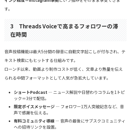
ィング精度＝Instagram準拠
という強みをそのまま享受できま
す。
3 Threads Voiceで高まるフォロワーの滞
在時間
音声投稿機能は最大5分間の録音に自動文字起こしが付与され、テ
キスト検索にもヒットする仕組みです。
ローンチ以来、動画より制作コストが低く、文章より熱量を伝え
られる中間フォーマットとして人気が急拡大しています。
ショートPodcast
― ニュース解説や日替わりコラムを1トピ
ック＝3分で配信。
限定ボイスメッセージ
― フォロワー1万人突破記念など、音
声で感謝を伝える。
有料コミュニティ導線
― 音声の最後にサブスクコミュニティ
への招待リンクを設置。