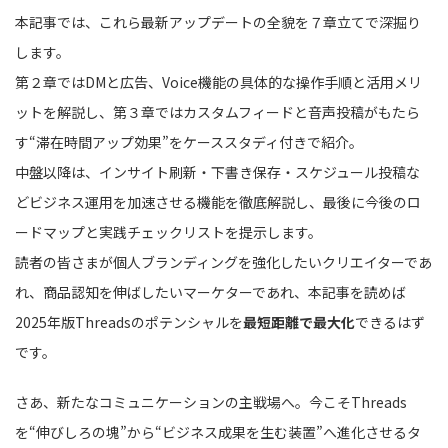
本記事では、これら最新アップデートの全貌を７章立てで深掘り
します。
第２章ではDMと広告、Voice機能の具体的な操作手順と活用メリ
ットを解説し、第３章ではカスタムフィードと音声投稿がもたら
す“滞在時間アップ効果”をケーススタディ付きで紹介。
中盤以降は、インサイト刷新・下書き保存・スケジュール投稿な
どビジネス運用を加速させる機能を徹底解説し、最後に今後のロ
ードマップと実践チェックリストを提示します。
読者の皆さまが個人ブランディングを強化したいクリエイターであ
れ、商品認知を伸ばしたいマーケターであれ、本記事を読めば
2025年版Threadsのポテンシャルを
最短距離で最大化
できるはず
です。
さあ、新たなコミュニケーションの主戦場へ。今こそThreads
を“伸びしろの塊”から“ビジネス成果を生む装置”へ進化させるタ