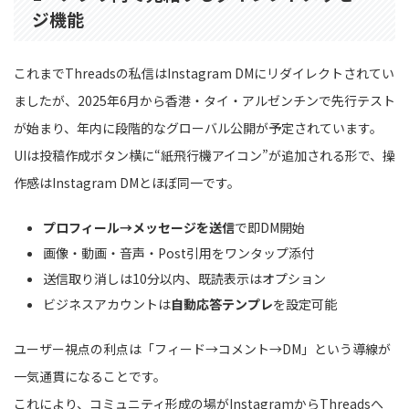
ジ機能
これまでThreadsの私信はInstagram DMにリダイレクトされてい
ましたが、2025年6月から香港・タイ・アルゼンチンで先行テスト
が始まり、年内に段階的なグローバル公開が予定されています。
UIは投稿作成ボタン横に“紙飛行機アイコン”が追加される形で、操
作感はInstagram DMとほぼ同一です。
プロフィール→メッセージを送信
で即DM開始
画像・動画・音声・Post引用をワンタップ添付
送信取り消しは10分以内、既読表示はオプション
ビジネスアカウントは
自動応答テンプレ
を設定可能
ユーザー視点の利点は「フィード→コメント→DM」という導線が
一気通貫になることです。
これにより、コミュニティ形成の場がInstagramからThreadsへ