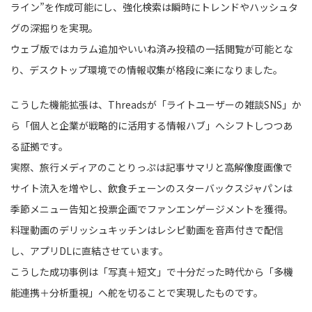
ライン”を作成可能にし、強化検索は瞬時にトレンドやハッシュタ
グの深掘りを実現。
ウェブ版ではカラム追加やいいね済み投稿の一括閲覧が可能とな
り、デスクトップ環境での情報収集が格段に楽になりました。
こうした機能拡張は、Threadsが「ライトユーザーの雑談SNS」か
ら「個人と企業が戦略的に活用する情報ハブ」へシフトしつつあ
る証拠です。
実際、旅行メディアのことりっぷは記事サマリと高解像度画像で
サイト流入を増やし、飲食チェーンのスターバックスジャパンは
季節メニュー告知と投票企画でファンエンゲージメントを獲得。
料理動画のデリッシュキッチンはレシピ動画を音声付きで配信
し、アプリDLに直結させています。
こうした成功事例は「写真＋短文」で十分だった時代から「多機
能連携＋分析重視」へ舵を切ることで実現したものです。