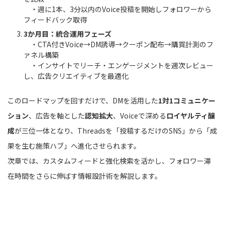
・週に1本、3分以内のVoice投稿を開始しフォロワーから
フィードバック取得
3か月目：統合運用フェーズ
・CTA付きVoice→DM誘導→クーポン配布→購買計測のフ
ァネル構築
・インサイトでリーチ・エンゲージメントを週次レビュー
し、広告クリエイティブを最適化
このロードマップを回すだけで、DMを活用した
1対1コミュニケー
ション
、広告を軸とした
認知拡大
、Voiceで深める
ロイヤルティ醸
成
が三位一体となり、Threadsを「投稿するだけのSNS」から「成
果を生む施策ハブ」へ進化させられます。
次章では、カスタムフィードと強化検索を活かし、フォロワー滞
在時間をさらに伸ばす情報設計術を解説します。