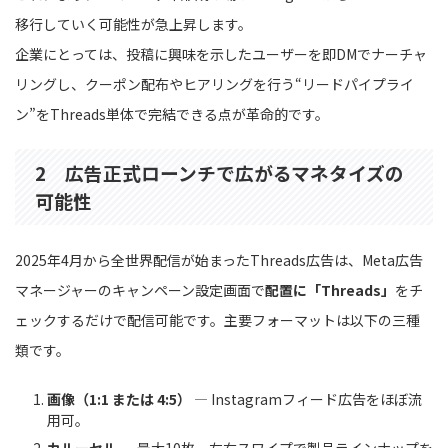
移行していく可能性が急上昇します。
企業にとっては、投稿に興味を示したユーザーを即DMでナーチャ
リングし、クーポン配布やヒアリングを行う“リードパイプライ
ン”をThreads単体で完結できる点が革命的です。
2 広告正式ローンチで広がるマネタイズの
可能性
2025年4月から全世界配信が始まったThreads広告は、Meta広告
マネージャーのキャンペーン設定画面で
配置に「Threads」
をチ
ェックするだけで配信可能です。主要フォーマットは以下の三種
類です。
画像（1:1 または 4:5）
― Instagramフィード広告をほぼ流
用可。
カルーセル
― 最大10枚、左右スワイプで製品ラインナップを