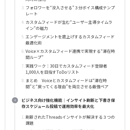
フォロワーを“没入させる”３分ボイス構成テンプ
レート
カスタムフィードが生む“ユーザー主導タイムラ
イン”の磁力
エンゲージメントを底上げするカスタムフィード
最適化術
Voice×カスタムフィード連携で実現する“滞在時
間ループ”
実践ワーク：30日でカスタムフィード登録者
1,000人を目指すToDoリスト
まとめ Voiceとカスタムフィードは“滞在時
間”と“戻ってくる理由”を両立させる最強ペア
ビジネス向け強化機能｜インサイト刷新と下書き保
存スケジュール投稿で運用効率を最大化
刷新されたThreadsインサイトが解決する３つの
課題