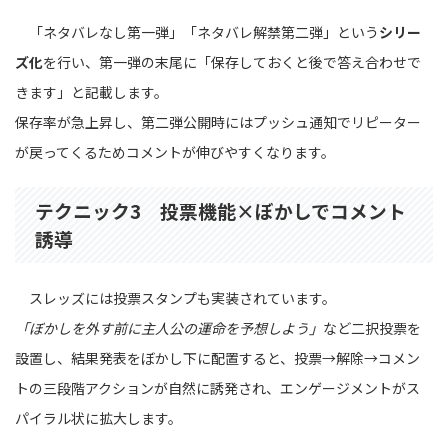
「ネタバレなし第一弾」「ネタバレ解禁第二弾」という
シリー
ズ化
を行い、第一弾の末尾に「保存しておくと後で答え合わせで
きます」と記載します。
保存率が急上昇し、第二弾公開時にはプッシュ通知でリピーター
が戻ってくるためコメントが伸びやすくなります。
テクニック3 投票機能×ぼかしでコメント
誘導
スレッズには投票スタンプも実装されています。
「ぼかしを外す前に主人公の運命を予想しよう」
など二択投票を
設置し、結果発表をぼかし下に配置すると、投票→解除→コメン
トの三段階アクションが自然に誘発され、エンゲージメントがス
パイラル状に拡大します。