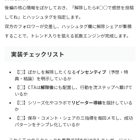
後編の核心情報をぼかしておき、「解除したら#◯◯で感想を投稿
してね」とハッシュタグを指定します。
双方のフォロワーが交差し、ハッシュタグ欄に解除シェアが集積
することで、トレンド入りを狙える拡散エンジンが完成します。
実装チェックリスト
【□】ぼかしを解除したくなる
インセンティブ
（予想・特
典・結論）を明示しているか
【□】CTAは
解除後
にも配置し、行動を次ステップへ繋げて
いるか
【□】シリーズ化やコラボで
リピーター導線
を設計している
か
【□】保存・コメント・シェアの三指標を毎回メモし、成功
パターンをテンプレ化しているか
これら五つのテクニックを単発で試すだけでもエンゲージメン