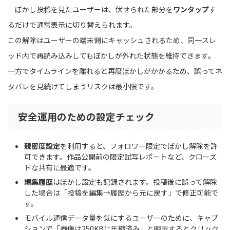
ぼかし投稿を見たユーザーは、伏せられた部分を
ワンタップ
す
るだけで通常表示に切り替えられます。
この解除はユーザーの端末側にキャッシュされるため、同一スレ
ッド内で再読み込みしてもぼかしが外れた状態を維持できます。
一方でタイムラインを離れると再度ぼかしがかかるため、誤ってネ
タバレを見続けてしまうリスクは最小限です。
安全運用のための設定チェック
親密度設定
を利用すると、フォロワー限定でぼかし解除を許
可できます。作品公開前の限定試写レポートなど、クローズ
ドな共有に最適です。
編集履歴
はぼかし設定も記録されます。投稿後に誤って解除
した場合は「投稿を編集→履歴から元に戻す」で修正可能で
す。
モバイル通信データ量を気にするユーザーのために、キャプ
ションで「画像は250KBに圧縮済み」と明示するとクリック