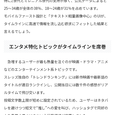
特にZ世代とミレニアル世代の支持が厚く、公式データによると
25〜34歳が全体の38％、18〜24歳が31％を占めています。
モバイルファースト設計と「テキスト×軽量画像中心」のUIが、
タイムラインに高速で情報を流し込む欲求にフィットした結果と
言えるでしょう。
エンタメ特化トピックがタイムラインを席巻
急増するユーザーが最も熱量を注ぐのが映画・ドラマ・アニメ
などのエンターテインメント系トピックです。
スレッズ独自の「トレンドランキング」には新作映画や最新話の
タイトルが連日ランクインし、公開当日には数千件の感想がリア
ルタイムで飛び交います。
投稿文字数上限が短めに設定されているため、ユーザーはネタバ
レを避けつつ短文で“推し”への愛を叫び、ハッシュタグで同好の