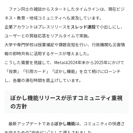
ファン同士の雑談からスタートしたタイムラインは、現在ビジ
ネス・教育・地域コミュニティへも波及しています。
企業アカウントはプレスリリースを
スレッド連投
で小出しにし、
ユーザーとの質疑応答をリアルタイムで実施。
大学や専門学校は授業補足や課題告知を行い、行政機関も災害情
報の即時共有に活用するケースが増えました。
こうした需要を見越して、Metaは2024年末から2025年にかけて
「投票」「引用カード」「ぼかし機能」を立て続けにローンチ
し、各層の滞在時間を底上げしています。
ぼかし機能リリースが示すコミュニティ重視
の方針
最新アップデートである
ぼかし機能
は、コミュニティの快適さ
を守るための“安全ピン”として導入されました。