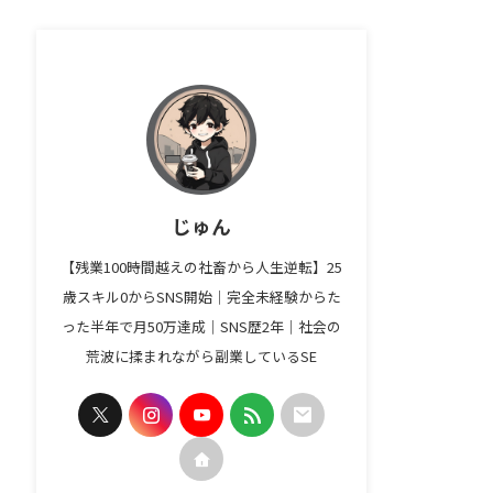
じゅん
【残業100時間越えの社畜から人生逆転】25
歳スキル0からSNS開始｜完全未経験からた
った半年で月50万達成｜SNS歴2年｜社会の
荒波に揉まれながら副業しているSE