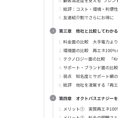
顧客満足度を支える“フレン
総評：コスト・環境・利便性
友達紹介割でさらにお得に
第三章 他社と比較してわかる
料金面の比較 大手電力より
環境面の比較 再エネ100
テクノロジー面の比較 「Kr
サポート・ブランド面の比較
弱点 知名度とサポート網
総評 他社を凌駕する「再エ
第四章 オクトパスエナジーを
メリット① 実質再エネ10
メリット② 料金の明瞭さ