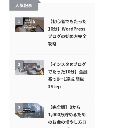
人気記事
【初心者でもたった
1
10分】WordPress
ブログの始め方完全
攻略
【インスタ✖︎ブログ
2
でたった10分】金融
系で0⇨1達成 簡単
3Step
【完全版】0から
3
1,000万貯めるため
のお金の増やし方ロ