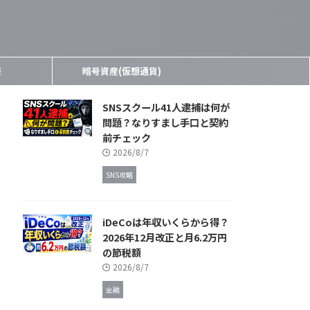
報
暗号資産(仮想通貨)
SNSスクール41人逮捕は何が
問題？なりすまし手口と契約
前チェック
2026/8/7
SNS攻略
iDeCoは年収いくらから得？
2026年12月改正と月6.2万円
の節税額
2026/8/7
金融