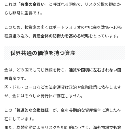
これは「
有事の金買い
」と呼ばれる現象で、リスク分散の観点か
らも非常に重要です。
このため、投資家の多くはポートフォリオの中に金を数％〜10％
程度組み込み、
資産全体の防衛力を高める
戦略をとっています。
世界共通の価値を持つ資産
金は、どの国でも同じ価値を持ち、
通貨や国境に左右されない国
際資産
です。
円・ドル・ユーロなどの法定通貨は政治や金融政策に依存します
が、金にはそうした発行体が存在しません。
この「
普遍的な交換価値
」が、金を長期的な資産保全に適した存
在にしています。
また、為替変動によるリスクも相対的に小さく、
海外市場でも容