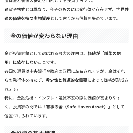
産保全と価値の安定
を目的とする投資手法です。
通貨や株式とは異なり、金そのものには発行体が存在せず、
世界共
通の価値を持つ実物資産
として古くから信頼を集めています。
金の価値が変わらない理由
金が投資対象として選ばれる最大の理由は、
価値が「紙幣の信
用」に依存しない
ことです。
各国の通貨は中央銀行や政府の政策に左右されますが、金はそれ
らの発行体を持たず、
希少性と普遍的な需要
によって価格が形成さ
れます。
特に、金融危機・インフレ・通貨不安の際に価値が高まりやす
く、投資家の間では「
有事の金（Safe Haven Asset）
」として
位置づけられています。
金投資の基本構造