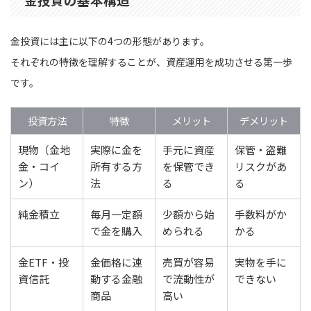
金投資には主に以下の4つの形態があります。
それぞれの特徴を理解することが、資産運用を成功させる第一歩
です。
投資方法
特徴
メリット
デメリット
現物（金地
実際に金を
手元に資産
保管・盗難
金・コイ
所有する方
を保管でき
リスクがあ
ン）
法
る
る
純金積立
毎月一定額
少額から始
手数料がか
で金を購入
められる
かる
金ETF・投
金価格に連
売買が容易
実物を手に
資信託
動する金融
で流動性が
できない
商品
高い