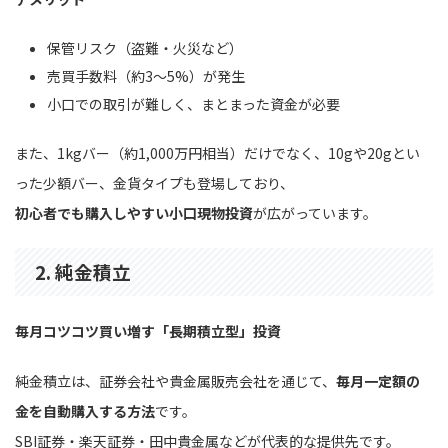
保管リスク（盗難・火災など）
売買手数料（約3〜5%）が発生
小口での取引が難しく、まとまった資金が必要
また、1kgバー（約1,000万円相当）だけでなく、10gや20gとい
った少額バー、金貨タイプも登場しており、
初心者でも購入しやすい小口現物投資
が広がっています。
2. 純金積立
毎月コツコツ買い増す「長期積立型」投資
純金積立は、証券会社や貴金属販売会社を通じて、
毎月一定額の
金を自動購入する方法
です。
SBI証券・楽天証券・田中貴金属などが代表的な提供先です。