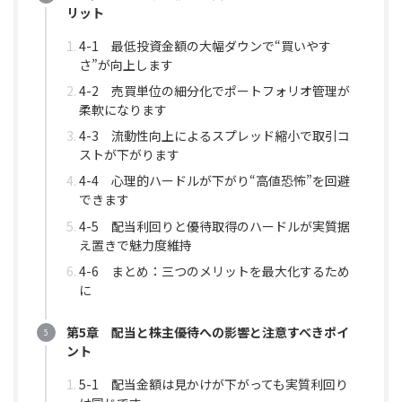
リット
4-1 最低投資金額の大幅ダウンで“買いやす
さ”が向上します
4-2 売買単位の細分化でポートフォリオ管理が
柔軟になります
4-3 流動性向上によるスプレッド縮小で取引コ
ストが下がります
4-4 心理的ハードルが下がり“高値恐怖”を回避
できます
4-5 配当利回りと優待取得のハードルが実質据
え置きで魅力度維持
4-6 まとめ：三つのメリットを最大化するため
に
第5章 配当と株主優待への影響と注意すべきポイ
ント
5-1 配当金額は見かけが下がっても実質利回り