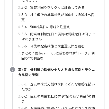
は同じです
5-2 実質利回りをサクッと計算してみる
5-3 株主優待の基準株数が100株 ⇒ 500株へ変
更
5-4 500株条件の意味と注意点
5-5 配当権利確定日と優待権利確定日は同じで
はありません
5-6 今後の配当政策と株主還元策を読む
まとめ：優待ハードルに惑わされず“トータル利
回り”で判断を
第6章 分割後の株価シナリオを過去事例とテクニ
カル面で予測
6-1 過去の株式分割は株価にどんな軌跡を描い
たのか
6-2 直近の同業他社に学ぶ“足の速い資金”の動
き
6-3 理論株価と需給インパクトのバランスを読