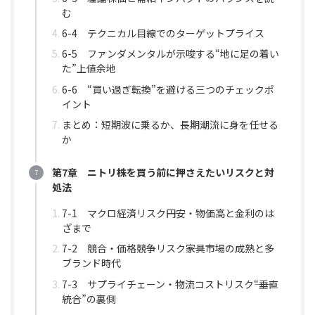
む
6-4 テクニカル目線でのターゲットプライス
6-5 ファンダメンタルが示唆する“地に足の着い
た”上値余地
6-6 “買い過ぎ転換”を避ける三つのチェックポ
イント
まとめ：短期波に乗るか、長期潮流に身を任せる
か
第7章 ニトリ株を買う前に押さえたいリスクと対
処法
7-1 マクロ経済リスク――円安・物価高と金利のは
ざまで
7-2 競合・価格競争リスク――家具市場の成熟と多
ブランド時代
7-3 サプライチェーン・物流コストリスク――“垂直
統合”の裏側