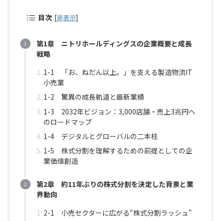
目次
[
非表示
]
第1章 ニトリホールディングスの企業概要と成長
戦略
1-1 「お、ねだん以上。」を支える製造物流IT
小売業
1-2 驚異の成長軌道と最新業績
1-3 2032年ビジョン：3,000店舗・売上3兆円へ
のロードマップ
1-4 デジタルとグローバルの二本柱
1-5 株式分割を理解するための前提としての企
業価値創造
第2章 約11年ぶりの株式分割を決定した背景と業
界動向
2-1 小売セクターに広がる“株式分割ラッシュ”