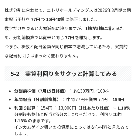
株式分割に合わせて、ニトリホールディングスは2026年3月期の期
末配当予想を
77円 ⇒ 15円40銭
に修正しました。
数字だけを見ると大幅減配に映りますが、
1株が5株に増える
た
め、分割前換算では従来と同じ
77円
を維持します。
つまり、株数と配当金額が同じ倍率で増減しているため、実質的
な配当利回りはまったく変わりません。
5-2 実質利回りをサクッと計算してみる
分割前株価（7月15日終値）
： 約130万円／100株
年間配当（分割前換算）
： 中間 77円＋期末 77円＝
154円
利回り試算
： 154円 ÷ 13,000円（1株あたり株価） ≒
1.18％
分割後も株価と配当が5分の1になるだけで、利回りは
約
1.18％
のままです。
インカムゲイン狙いの投資家にとっては安心材料と言えるで
しょう。