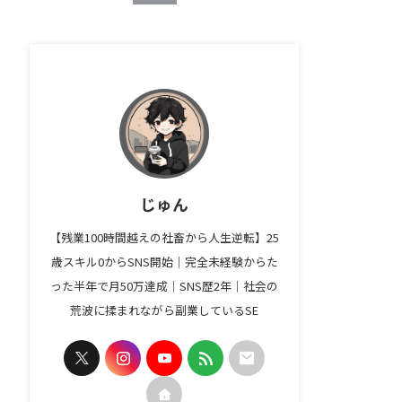
じゅん
【残業100時間越えの社畜から人生逆転】25
歳スキル0からSNS開始｜完全未経験からた
った半年で月50万達成｜SNS歴2年｜社会の
荒波に揉まれながら副業しているSE