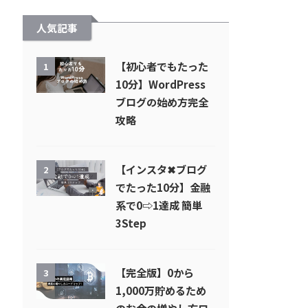
人気記事
【初心者でもたった
1
10分】WordPress
ブログの始め方完全
攻略
【インスタ✖︎ブログ
2
でたった10分】金融
系で0⇨1達成 簡単
3Step
【完全版】0から
3
1,000万貯めるため