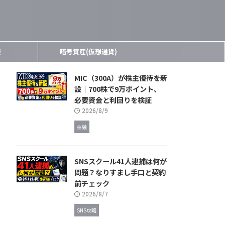
報
暗号資産(仮想通貨)
MIC（300A）が株主優待を新
設｜700株で9万ポイント、
必要資金と利回りを検証
2026/8/9
金融
SNSスクール41人逮捕は何が
問題？なりすまし手口と契約
前チェック
2026/8/7
SNS攻略