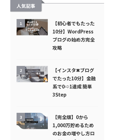
人気記事
【初心者でもたった
1
10分】WordPress
ブログの始め方完全
攻略
【インスタ✖︎ブログ
2
でたった10分】金融
系で0⇨1達成 簡単
3Step
【完全版】0から
3
1,000万貯めるため
のお金の増やし方ロ