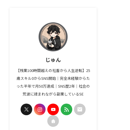
じゅん
【残業100時間越えの社畜から人生逆転】25
歳スキル0からSNS開始｜完全未経験からた
った半年で月50万達成｜SNS歴2年｜社会の
荒波に揉まれながら副業しているSE