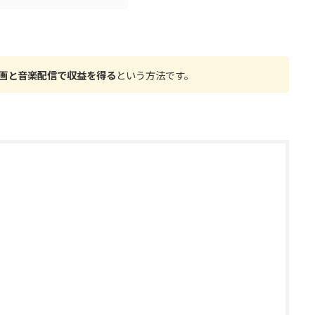
！
動画と音楽配信で収益を得る
という方法です。