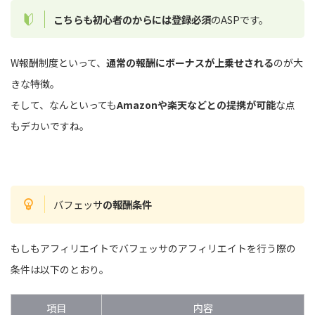
こちらも初心者のからには登録必須
のASPです。
W報酬制度といって、
通常の報酬にボーナスが上乗せされる
のが大
きな特徴。
そして、なんといっても
Amazonや楽天などとの提携が可能
な点
もデカいですね。
バフェッサ
の報酬条件
もしもアフィリエイトでバフェッサのアフィリエイトを行う際の
条件は以下のとおり。
項目
内容