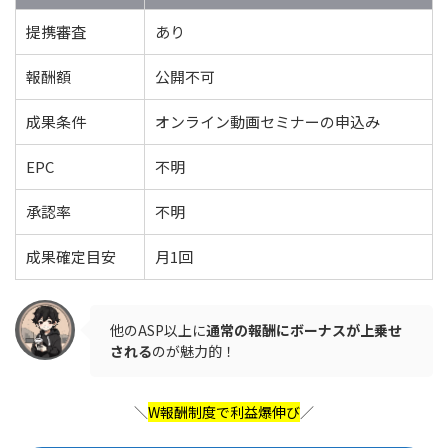
提携審査
あり
報酬額
公開不可
成果条件
オンライン動画セミナーの申込み
EPC
不明
承認率
不明
成果確定目安
月1回
他のASP以上に
通常の報酬にボーナスが上乗せ
される
のが魅力的！
＼
W報酬制度で利益爆伸び
／