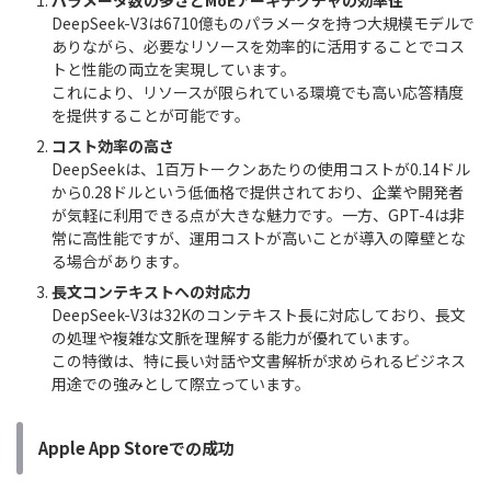
パラメータ数の多さとMoEアーキテクチャの効率性
DeepSeek-V3は6710億ものパラメータを持つ大規模モデルで
ありながら、必要なリソースを効率的に活用することでコス
トと性能の両立を実現しています。
これにより、リソースが限られている環境でも高い応答精度
を提供することが可能です。
コスト効率の高さ
DeepSeekは、1百万トークンあたりの使用コストが0.14ドル
から0.28ドルという低価格で提供されており、企業や開発者
が気軽に利用できる点が大きな魅力です。一方、GPT-4は非
常に高性能ですが、運用コストが高いことが導入の障壁とな
る場合があります。
長文コンテキストへの対応力
DeepSeek-V3は32Kのコンテキスト長に対応しており、長文
の処理や複雑な文脈を理解する能力が優れています。
この特徴は、特に長い対話や文書解析が求められるビジネス
用途での強みとして際立っています。
Apple App Storeでの成功