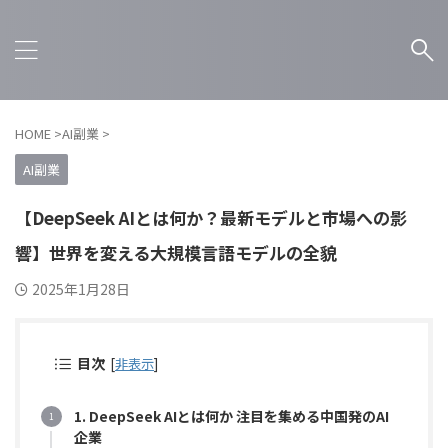
HOME
>
AI副業
>
AI副業
【DeepSeek AIとは何か？最新モデルと市場への影
響】世界を変える大規模言語モデルの全貌
2025年1月28日
目次
[
非表示
]
1. DeepSeek AIとは何か 注目を集める中国発のAI
企業