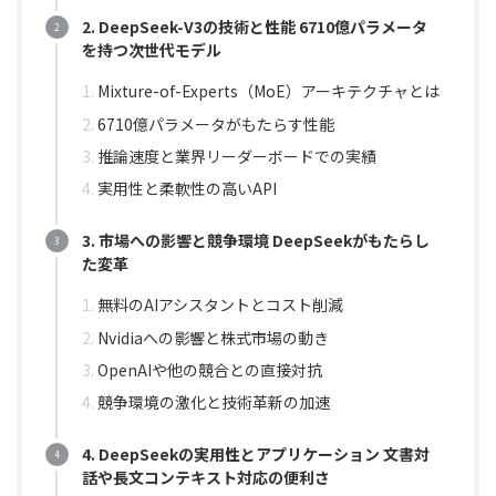
2. DeepSeek-V3の技術と性能 6710億パラメータ
を持つ次世代モデル
Mixture-of-Experts（MoE）アーキテクチャとは
6710億パラメータがもたらす性能
推論速度と業界リーダーボードでの実績
実用性と柔軟性の高いAPI
3. 市場への影響と競争環境 DeepSeekがもたらし
た変革
無料のAIアシスタントとコスト削減
Nvidiaへの影響と株式市場の動き
OpenAIや他の競合との直接対抗
競争環境の激化と技術革新の加速
4. DeepSeekの実用性とアプリケーション 文書対
話や長文コンテキスト対応の便利さ