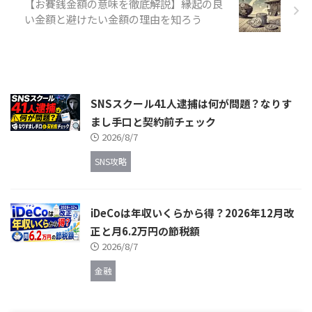
【お賽銭金額の意味を徹底解説】縁起の良
い金額と避けたい金額の理由を知ろう
SNSスクール41人逮捕は何が問題？なりす
まし手口と契約前チェック
2026/8/7
SNS攻略
iDeCoは年収いくらから得？2026年12月改
正と月6.2万円の節税額
2026/8/7
金融