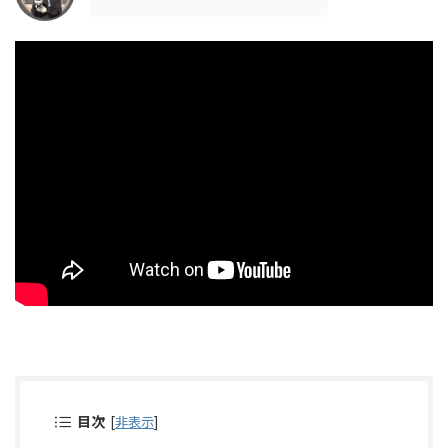
目次
[
非表示
]