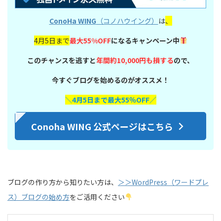
ConoHa WING
（コノハウイング）
は
、
4月5日まで
最大55%OFF
になるキャンペーン中
このチャンスを逃すと
年間約10,000円も損する
ので、
今すぐブログを始めるのがオススメ！
＼4月5日まで最大55％OFF／
Conoha WING 公式ページはこちら
ブログの作り方から知りたい方は、
＞＞WordPress（ワードプレ
ス）ブログの始め方
をご活用ください