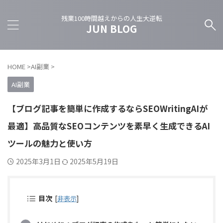
残業100時間越えからの人生大逆転
JUN BLOG
HOME
>
AI副業
>
AI副業
【ブログ記事を簡単に作成するならSEOWritingAIが
最適】高品質なSEOコンテンツを素早く生成できるAI
ツールの魅力と使い方
2025年3月1日
2025年5月19日
目次
[
非表示
]