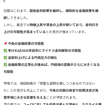
日銀はこれまで、
超低金利政策を維持し、緩和的な金融政策を継
続
してきました。
しかし、最近では
物価上昇や賃金の上昇が続いており、金利引き
上げの可能性が高まっている
との見方が強まっています。
今後の金融政策の可能性
早ければ2025年前半にマイナス金利解除の可能性
追加利上げによる円高圧力の強化
金融政策の正常化が進めば、円相場の変動がさらに大きくなる
可能性
市場では、植田総裁が「慎重な姿勢を崩しつつあるのではない
か」との見方も浮上しており、
今後の日銀の発言や政策決定が為
替市場に大きな影響を与える
ことが予想されます。
次の章では、
ユーロに対しても円高が進んだ理由と、ウクライナ情