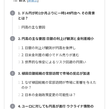
目次
[
非表示
]
1. ドル円が約2か月ぶりに一時149円台へ その背景
とは？
円高の主な要因
2. 円高の主な要因 日銀の利上げ観測と金利差縮小
1. 日銀の利上げ観測が円高を後押し
2. 日米金利差の縮小でドル売りが進む
3. 世界的な株安によるリスク回避の円買い
3. 植田日銀総裁の官邸訪問で市場の反応が加速
1. なぜ植田総裁の官邸訪問が市場に影響を与えた
のか？
2. 日本の金融政策変更の可能性は？
4. ユーロに対しても円高が進行 ウクライナ情勢の