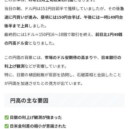
当日の朝、ドル円は151円台前半で推移していましたが、その後
急
速に円買いが進み、昼頃には150円台半ば、午後には一時149円台
後半まで上昇
しました。
最終的には1ドル＝150円16〜18銭で取引を終え、
前日比1円49銭
の円高ドル安
となりました。
この円高の背景には、
市場のドル安期待の高まり
や、
日本銀行の
利上げ観測
などが影響しています。
特に、日銀の植田総裁が官邸を訪問し、石破首相と会談したこと
が円高を加速させたとの見方が出ています。
円高の主な要因
日銀の利上げ観測が強まった
日米金利差の縮小が意識された