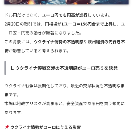
ドル円だけでなく、
ユーロ円でも円高が進行
しています。
2月20日の取引では、円相場が
1ユーロ＝156円台まで上昇
し、ユ
ーロ安・円高の動きが顕著になりました。
この背景には、
ウクライナ情勢の不透明感
や
欧州経済の先行き不
安
が影響していると考えられます。
1. ウクライナ停戦交渉の不透明感がユーロ売りを誘発
ウクライナ戦争は長期化しており、最近の交渉状況も
不透明なま
ま
です。
市場は地政学リスクが高まると、安全資産である円を買う傾向に
あります。
ウクライナ情勢がユーロに与える影響