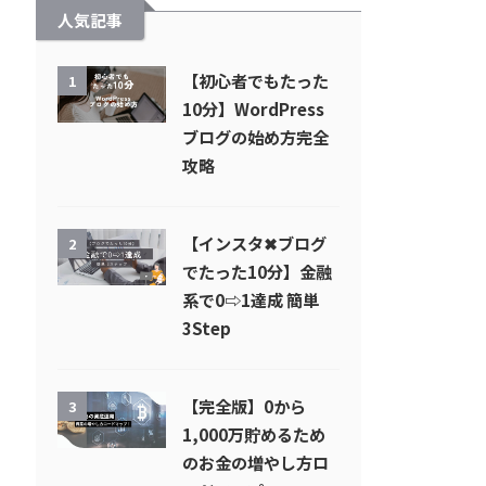
人気記事
【初心者でもたった
1
10分】WordPress
ブログの始め方完全
攻略
【インスタ✖︎ブログ
2
でたった10分】金融
系で0⇨1達成 簡単
3Step
【完全版】0から
3
1,000万貯めるため
のお金の増やし方ロ