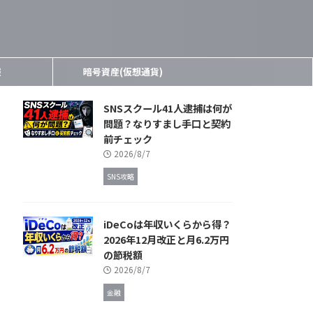
報
暗号資産(仮想通貨)
SNSスクール41人逮捕は何が
問題？なりすまし手口と契約
前チェック
2026/8/7
SNS攻略
iDeCoは年収いくらから得？
2026年12月改正と月6.2万円
の節税額
2026/8/7
金融