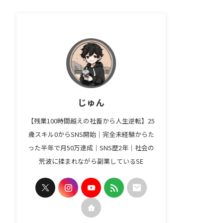
じゅん
【残業100時間越えの社畜から人生逆転】25
歳スキル0からSNS開始｜完全未経験からた
った半年で月50万達成｜SNS歴2年｜社会の
荒波に揉まれながら副業しているSE