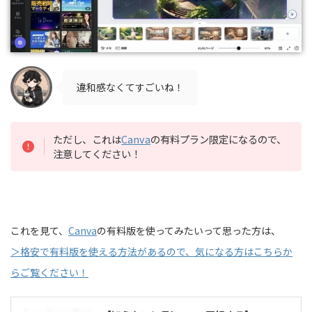
違和感なくてすごいね！
ただし、これは
Canva
の有料プラン限定になるので、
注意してください！
これを見て、
Canva
の有料版を使ってみたいって思った方は、
＞格安で有料版を使える方法があるので、気になる方はこちらか
らご覧ください！