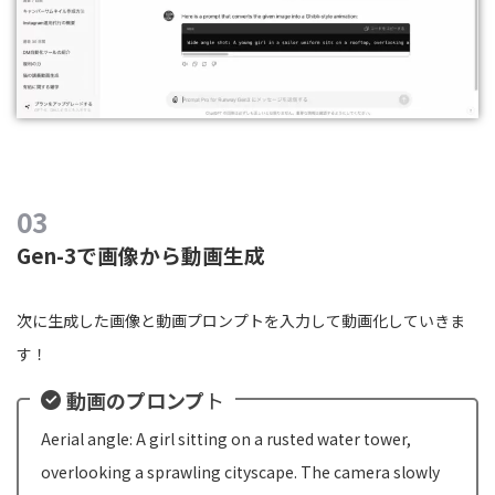
Gen-3で画像から動画生成
次に生成した画像と動画プロンプトを入力して動画化していきま
す！
動画のプロンプ
ト
Aerial angle: A girl sitting on a rusted water tower,
overlooking a sprawling cityscape. The camera slowly