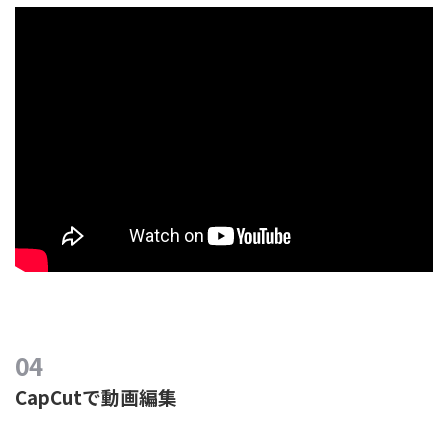
CapCutで動画編集