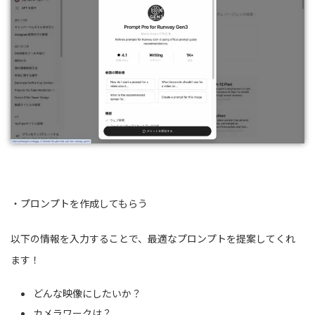
・プロンプトを作成してもらう
以下の情報を入力することで、最適なプロンプトを提案してくれ
ます！
どんな映像にしたいか？
カメラワークは？