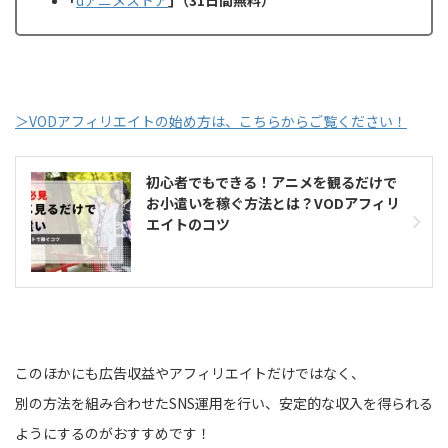
＞VODアフィリエイトの始め方は、こちらからご覧ください！
初心者でもできる！アニメを観るだけで
お小遣いを稼ぐ方法とは？VODアフィリ
エイトのコツ
このほかにも広告収益やアフィリエイトだけではなく、
別の方法を組み合わせたSNS運用を行い、安定的な収入を得られる
ようにするのがおすすめです！