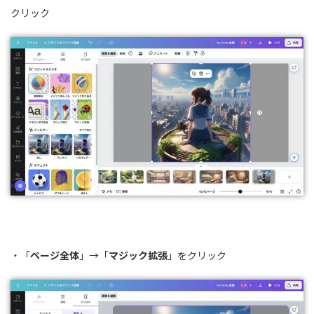
クリック
・「
ページ全体
」→「
マジック拡張
」をクリック