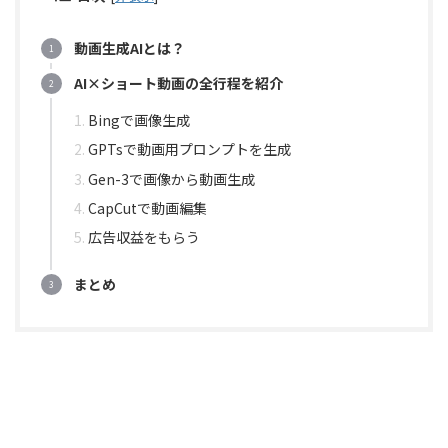
動画生成AIとは？
AI×ショート動画の全行程を紹介
Bingで画像生成
GPTsで動画用プロンプトを生成
Gen-3で画像から動画生成
CapCutで動画編集
広告収益をもらう
まとめ