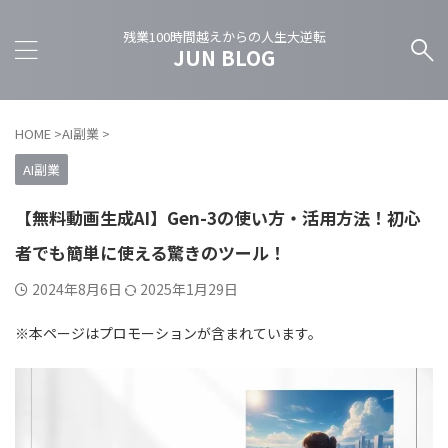
残業100時間越えからの人生大逆転
JUN BLOG
HOME
>
AI副業
>
AI副業
【無料動画生成AI】Gen-3の使い方・活用方法！初心
者でも簡単に使える驚きのツール！
2024年8月6日
2025年1月29日
※本ページはプロモーションが含まれています。