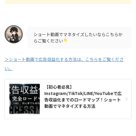
ショート動画でマネタイズしたいならこちらか
らご覧ください
＞ショート動画で広告収益化する方法は、こちらをご覧くださ
い。
【初心者必見】
Instagram/TikTok/LINE/YouTubeで広
告収益化までのロードマップ！ショート
動画でマネタイズする方法