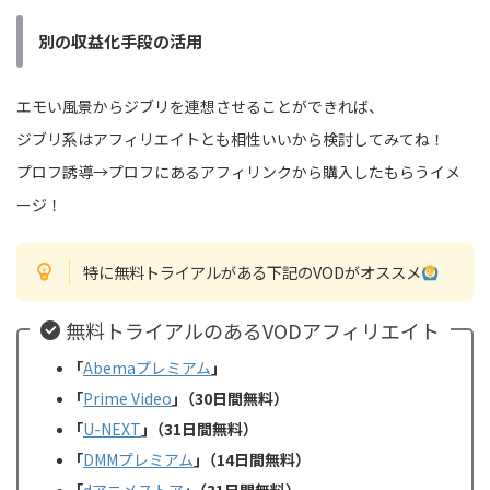
別の収益化手段の活用
エモい風景からジブリを連想させることができれば、
ジブリ系はアフィリエイトとも相性いいから検討してみてね！
プロフ誘導→プロフにあるアフィリンクから購入したもらうイメ
ージ！
特に無料トライアルがある下記のVODがオススメ
無料トライアルのあるVODアフィリエイト
｢
Abemaプレミアム
｣
｢
Prime Video
｣（30日間無料）
｢
U-NEXT
｣（31日間無料）
｢
DMMプレミアム
｣（14日間無料）
｢
dアニメストア
｣（31日間無料）