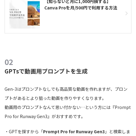
【知らないと月に1,000円損する】
Canva Proを月/500円で利用する方法
GPTsで動画用プロンプトを生成
Gen-3はプロンプトなしでも高品質な動画を作れますが、プロン
プトがあるとより狙った動画を作りやすくなります。
動画用のプロンプトなんて思い付かない…という方には『Prompt
Pro for Runway Gen3』がおすすめです。
・GPTを探すから「
Prompt Pro for Runway Gen3
」と検索しま