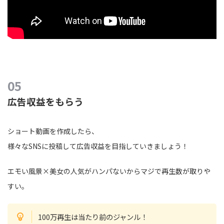
広告収益をもらう
ショート動画を作成したら、
様々なSNSに投稿して広告収益を目指していきましょう！
エモい風景×美女の人気がハンパないからマジで再生数が取りや
すい。
100万再生は当たり前のジャンル！