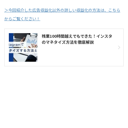
＞今回紹介した広告収益化以外の詳しい収益化の方法は、こちら
からご覧ください！
残業100時間越えでもできた！インスタ
のマネタイズ方法を徹底解説