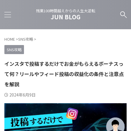
残業100時間越えからの人生大逆転
JUN BLOG
HOME
>
SNS攻略
>
SNS攻略
インスタで投稿するだけでお金がもらえるボーナスっ
て何？リールやフィード投稿の収益化の条件と注意点
を解説
2024年6月9日