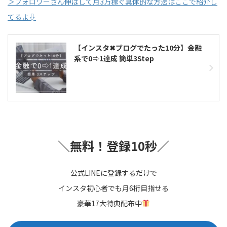
＞フォロワーさん伸ばして月3万稼ぐ具体的な方法はここで紹介し
てるよ⇩
【インスタ✖︎ブログでたった10分】金融
系で0⇨1達成 簡単3Step
＼無料！登録10秒／
公式LINEに登録するだけで
インスタ初心者でも月6桁目指せる
豪華17大特典配布中