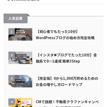
人気記事
【初心者でもたった10分】
1
WordPressブログの始め方完全攻略
【インスタ✖︎ブログでたった10分】金
2
融系で0⇨1達成 簡単3Step
【完全版】0から1,000万貯めるための
3
お金の増やし方ロードマップ
CMで話題！不動産クラファンキャンペ
4