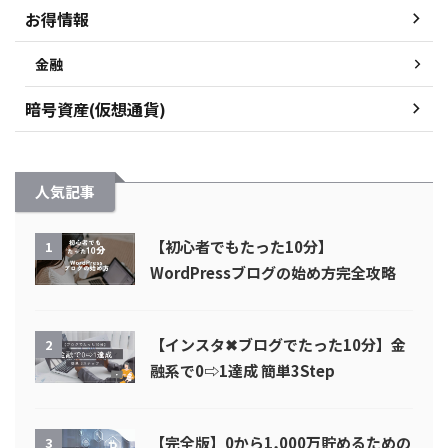
お得情報
金融
暗号資産(仮想通貨)
人気記事
【初心者でもたった10分】
1
WordPressブログの始め方完全攻略
【インスタ✖︎ブログでたった10分】金
2
融系で0⇨1達成 簡単3Step
【完全版】0から1,000万貯めるための
3