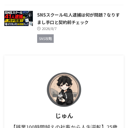
SNSスクール41人逮捕は何が問題？なりす
まし手口と契約前チェック
2026/8/7
SNS攻略
じゅん
【残業100時間越えの社畜から人生逆転】25歳