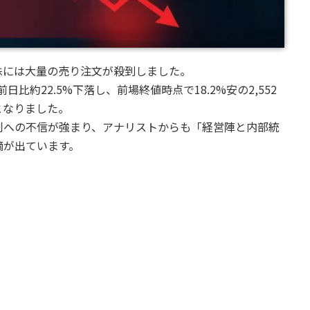
株には大量の売り注文が殺到しました。
日比約22.5%下落し、前場終値時点で18.2%安の2,552
となりました。
制への不信が強まり、アナリストからも「経営陣と内部統
摘が出ています。