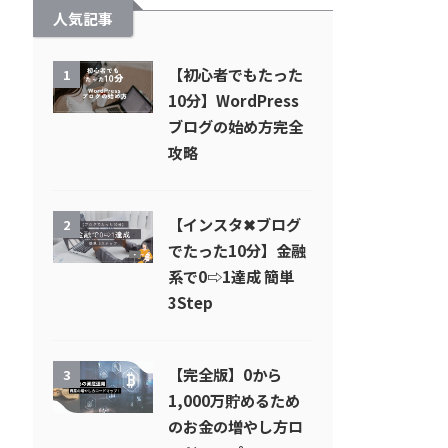
人気記事
【初心者でもたった
1
10分】WordPress
ブログの始め方完全
攻略
【インスタ✖︎ブログ
2
でたった10分】金融
系で0⇨1達成 簡単
3Step
【完全版】0から
3
1,000万貯めるため
のお金の増やし方ロ