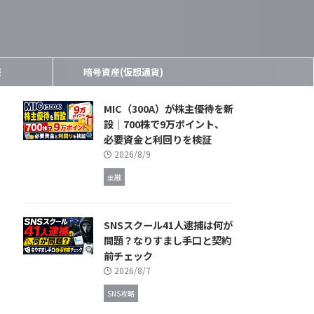
報
暗号資産(仮想通貨)
MIC（300A）が株主優待を新
設｜700株で9万ポイント、
必要資金と利回りを検証
2026/8/9
金融
SNSスクール41人逮捕は何が
問題？なりすまし手口と契約
前チェック
2026/8/7
SNS攻略