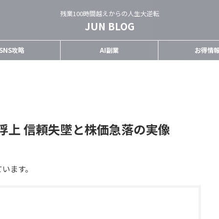
残業100時間越えからの人生大逆転
JUN BLOG
SNS攻略
AI副業
お得情
浮上 信頼失墜と株価急落の実像
ています。