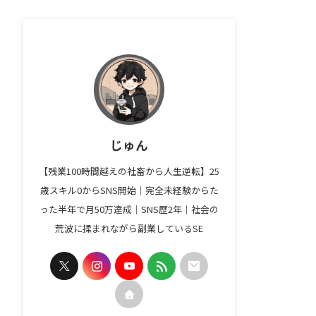
じゅん
【残業100時間越えの社畜から人生逆転】25
歳スキル0からSNS開始｜完全未経験からた
った半年で月50万達成｜SNS歴2年｜社会の
荒波に揉まれながら副業しているSE