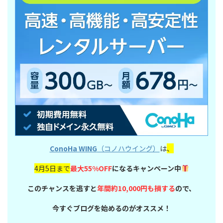
ConoHa WING
（コノハウイング）
は
、
4月5日まで
最大55%OFF
になるキャンペーン中
このチャンスを逃すと
年間約10,000円も損する
ので、
今すぐブログを始めるのがオススメ！