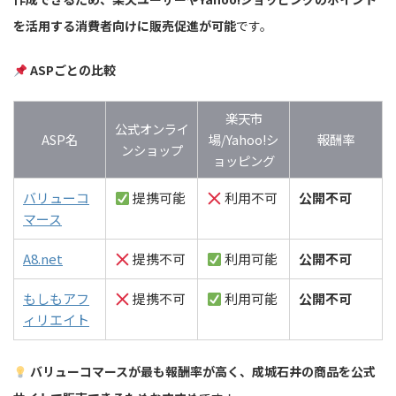
を活用する消費者向けに販売促進が可能
です。
ASPごとの比較
楽天市
公式オンライ
ASP名
場/Yahoo!シ
報酬率
ンショップ
ョッピング
バリューコ
提携可能
利用不可
公開不可
マース
A8.net
提携不可
利用可能
公開不可
もしもアフ
提携不可
利用可能
公開不可
ィリエイト
バリューコマースが最も報酬率が高く、成城石井の商品を公式