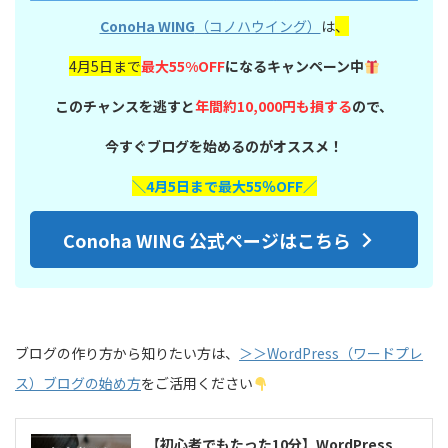
ConoHa WING
（コノハウイング）
は
、
4月5日まで
最大55%OFF
になるキャンペーン中
このチャンスを逃すと
年間約10,000円も損する
ので、
今すぐブログを始めるのがオススメ！
＼4月5日まで最大55％OFF／
Conoha WING 公式ページはこちら
ブログの作り方から知りたい方は、
＞＞WordPress（ワードプレ
ス）ブログの始め方
をご活用ください
【初心者でもたった10分】WordPress