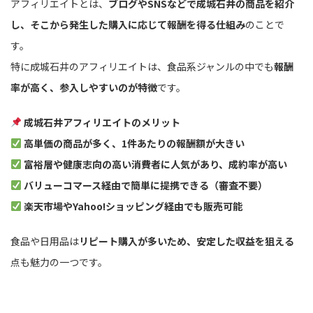
アフィリエイトとは、
ブログやSNSなどで成城石井の商品を紹介
し、そこから発生した購入に応じて報酬を得る仕組み
のことで
す。
特に成城石井のアフィリエイトは、食品系ジャンルの中でも
報酬
率が高く、参入しやすいのが特徴
です。
成城石井アフィリエイトのメリット
高単価の商品が多く、1件あたりの報酬額が大きい
富裕層や健康志向の高い消費者に人気があり、成約率が高い
バリューコマース経由で簡単に提携できる（審査不要）
楽天市場やYahoo!ショッピング経由でも販売可能
食品や日用品は
リピート購入が多いため、安定した収益を狙える
点も魅力の一つです。