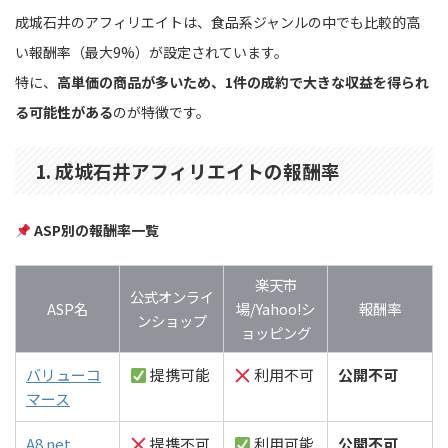
成城石井のアフィリエイトは、食品系ジャンルの中でも比較的高
い報酬率（最大9%）が設定されています。
特に、
高単価の商品が多いため、1件の成約で大きな収益を得られ
る可能性がある
のが特徴です。
1. 成城石井アフィリエイトの報酬率
ASP別の報酬率一覧
楽天市
公式オンライ
ASP名
場/Yahoo!シ
報酬率
ンショップ
ョッピング
バリューコ
提携可能
利用不可
公開不可
マース
A8.net
提携不可
利用可能
公開不可