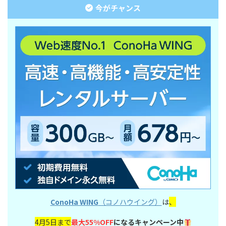
今がチャンス
ConoHa WING
（コノハウイング）
は
、
4月5日まで
最大55%OFF
になるキャンペーン中