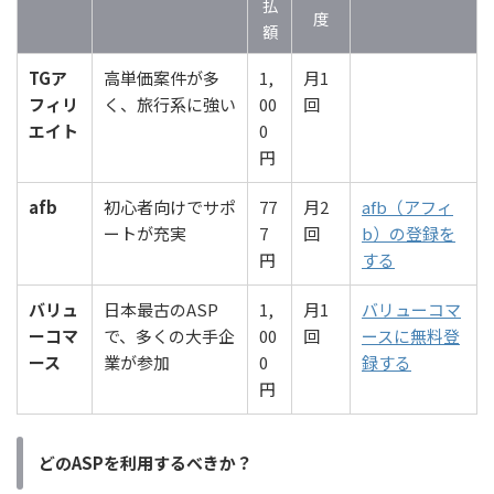
払
度
額
TGア
高単価案件が多
1,
月1
フィリ
く、旅行系に強い
00
回
エイト
0
円
afb
初心者向けでサポ
77
月2
afb（アフィ
ートが充実
7
回
b）の登録を
円
する
バリュ
日本最古のASP
1,
月1
バリューコマ
ーコマ
で、多くの大手企
00
回
ースに無料登
ース
業が参加
0
録する
円
どのASPを利用するべきか？