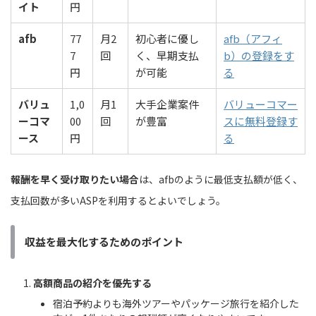
イト
円
afb
77
月2
初心者に優し
afb（アフィ
7
回
く、早期支払
b）の登録をす
円
が可能
る
バリュ
1,0
月1
大手企業案件
バリューコマー
ーコマ
00
回
が豊富
スに無料登録す
ース
円
る
報酬を早く受け取りたい場合
は、afbのように最低支払額が低く、
支払回数が多いASPを利用するとよいでしょう。
収益を最大化するためのポイント
高額商品の紹介を優先する
宿泊予約よりも海外ツアーやパッケージ旅行を紹介した