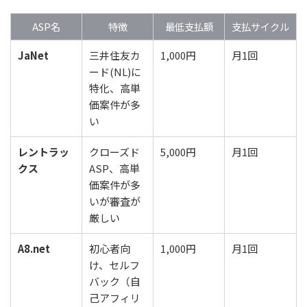
ASP名
特徴
最低支払額
支払サイクル
JaNet
三井住友カ
1,000円
月1回
ード(NL)に
特化、高単
価案件が多
い
レントラッ
クローズド
5,000円
月1回
クス
ASP、高単
価案件が多
いが審査が
厳しい
A8.net
初心者向
1,000円
月1回
け、セルフ
バック（自
己アフィリ