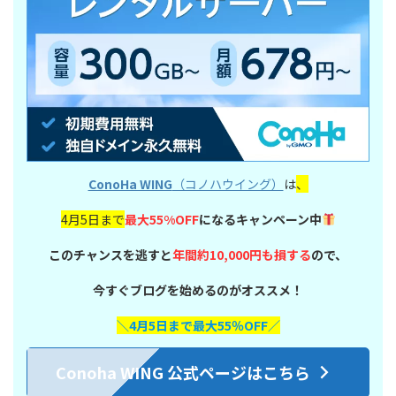
ConoHa WING
（コノハウイング）
は
、
4月5日まで
最大55%OFF
になるキャンペーン中
このチャンスを逃すと
年間約10,000円も損する
ので、
今すぐブログを始めるのがオススメ！
＼4月5日まで最大55％OFF／
Conoha WING 公式ページはこちら