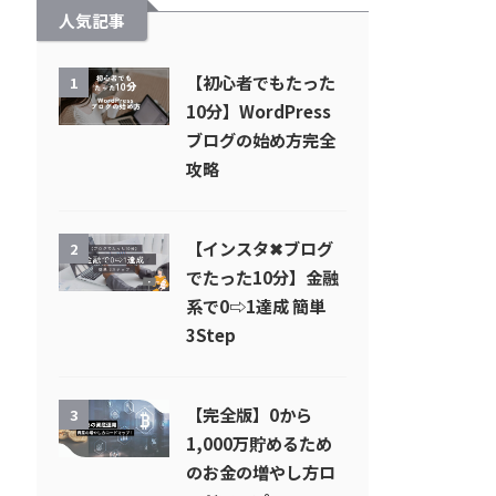
人気記事
【初心者でもたった
1
10分】WordPress
ブログの始め方完全
攻略
【インスタ✖︎ブログ
2
でたった10分】金融
系で0⇨1達成 簡単
3Step
【完全版】0から
3
1,000万貯めるため
のお金の増やし方ロ