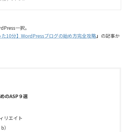
Press一択。
10分】WordPressブログの始め方完全攻略
」
の記事か
めのASP９選
フィリエイト
ィb）