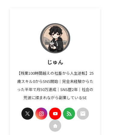
じゅん
【残業100時間越えの社畜から人生逆転】25
歳スキル0からSNS開始｜完全未経験からた
った半年で月50万達成｜SNS歴2年｜社会の
荒波に揉まれながら副業しているSE