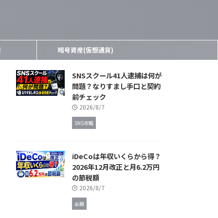
報
暗号資産(仮想通貨)
SNSスクール41人逮捕は何が
問題？なりすまし手口と契約
前チェック
2026/8/7
SNS攻略
iDeCoは年収いくらから得？
2026年12月改正と月6.2万円
の節税額
2026/8/7
金融