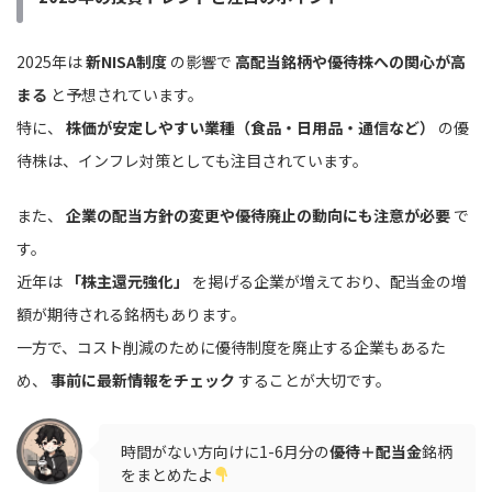
2025年は
新NISA制度
の影響で
高配当銘柄や優待株への関心が高
まる
と予想されています。
特に、
株価が安定しやすい業種（食品・日用品・通信など）
の優
待株は、インフレ対策としても注目されています。
また、
企業の配当方針の変更や優待廃止の動向にも注意が必要
で
す。
近年は
「株主還元強化」
を掲げる企業が増えており、配当金の増
額が期待される銘柄もあります。
一方で、コスト削減のために優待制度を廃止する企業もあるた
め、
事前に最新情報をチェック
することが大切です。
時間がない方向けに1-6月分の
優待＋配当金
銘柄
をまとめたよ