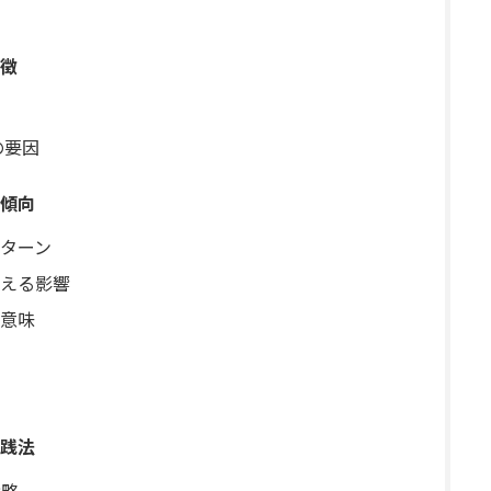
徴
の要因
傾向
ターン
える影響
意味
践法
戦略