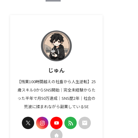
じゅん
【残業100時間越えの社畜から人生逆転】25
歳スキル0からSNS開始｜完全未経験からた
った半年で月50万達成｜SNS歴2年｜社会の
荒波に揉まれながら副業しているSE