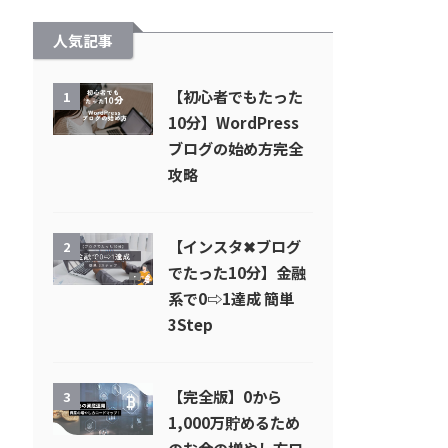
人気記事
【初心者でもたった
1
10分】WordPress
ブログの始め方完全
攻略
【インスタ✖︎ブログ
2
でたった10分】金融
系で0⇨1達成 簡単
3Step
【完全版】0から
3
1,000万貯めるため