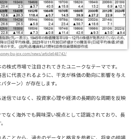
money-bu-jpx.com/news/article048742/
本の株式市場で注目されてきたユニークなテーマです。
格言に代表されるように、干支が株価の動向に影響を与え
なパターン）が存在します。
る迷信ではなく、投資家心理や経済の長期的な周期を反映
けでなく海外でも興味深い視点として認識されており、長
す。
れることから、過去のデータと格言を参考に、将来の相場