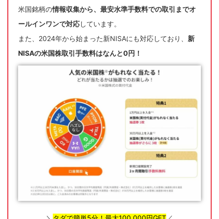
米国銘柄の
情報収集から、最安水準手数料での取引までオ
ールインワンで対応
しています。
また、2024年から始まった新NISAにも対応しており、
新
NISAの米国株取引手数料はなんと0円！
＼
タダで簡単5分！最大100,000円GET
／